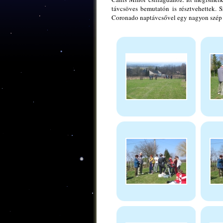
távcsöves bemutatón is résztvehettek. S
Coronado naptávcsővel egy nagyon szép 