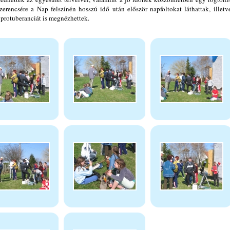
zerencsére a Nap felszínén hosszú idő után először napfoltokat láthattak, illetv
protuberanciát is megnézhettek.