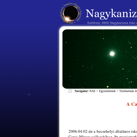
Székhely: 8800 Nagykanizsa Irtás
Navigátor:
NAE
>
Egyesületünk
>
Történetünk 
A Can
2006.04.02-án a becsehelyi általános isko
Canis Minor csillagdához. Itt megismerk