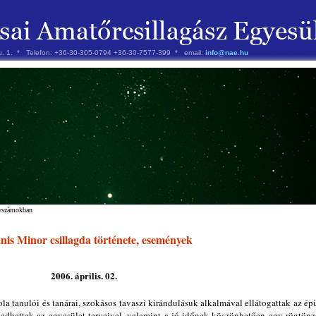
 u. 1. * Telefon: +36-30-305-0794 +36-30-7577-399 * email:
info@nae.hu
évszámokban
is Minor csillagda története, események
2006. április. 02.
la tanulói és tanárai, szokásos tavaszi kirándulásuk alkalmával ellátogattak az ép
edhettek az egyesület terveivel, valamint a jó időnek köszönhetően egy rögtönz