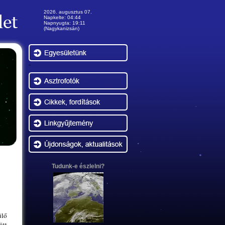
2026. augusztus 07.
Napkelte: 04:44
Napnyugta: 19:11
(Nagykanizsán)
-
Tudunk-e észlelni?
ülő
ött