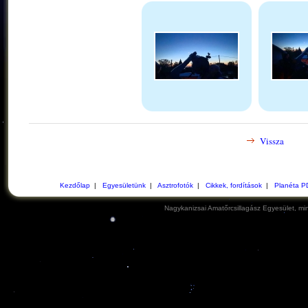
Vissza
Kezdőlap
|
Egyesületünk
|
Asztrofotók
|
Cikkek, fordítások
|
Planéta P
Nagykanizsai Amatőrcsillagász Egyesület, min