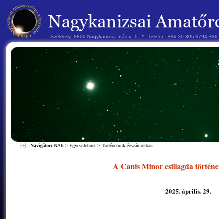
Székhely: 8800 Nagykanizsa Irtás u. 1. * Telefon: +36-30-305-0794 +3
Navigátor:
NAE
>
Egyesületünk
>
Történetünk évszámokban
A Canis Minor csillagda történe
2025. április. 29.