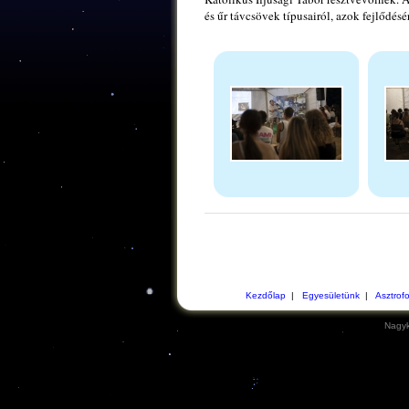
és űr távcsövek típusairól, azok fejlődésér
Kezdőlap
|
Egyesületünk
|
Asztrof
Nagyk