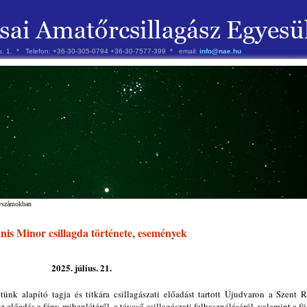
 u. 1. * Telefon: +36-30-305-0794 +36-30-7577-399 * email:
info@nae.hu
évszámokban
is Minor csillagda története, események
2025. július. 21.
ünk alapító tagja és titkára csillagászati előadást tartott Újudvaron a Szent R
 előadás a fény mibenlétéről, a távcső csillagászati felhasználásáról, valamint a fö