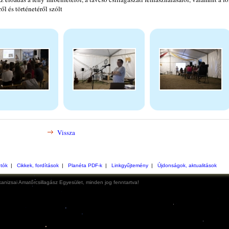
ől és történetéről szólt
Vissza
otók
|
Cikkek, fordítások
|
Planéta PDF-k
|
Linkgyűjtemény
|
Újdonságok, aktualitások
anizsai Amatőrcsillagász Egyesület, minden jog fenntartva!