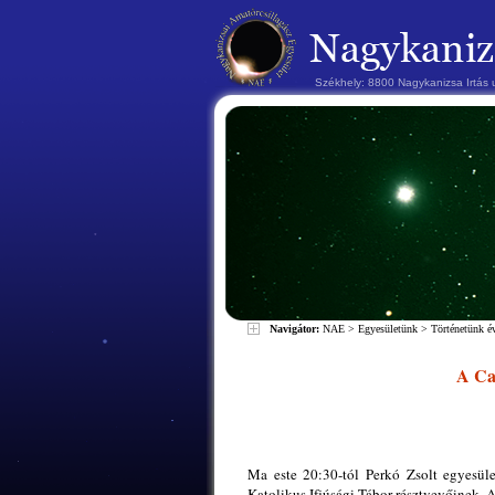
Székhely: 8800 Nagykanizsa Irtás
Navigátor:
NAE
>
Egyesületünk
>
Történetünk 
A Can
Ma este 20:30-tól Perkó Zsolt egyesület
Katolikus Ifjúsági Tábor résztvevőinek. Az