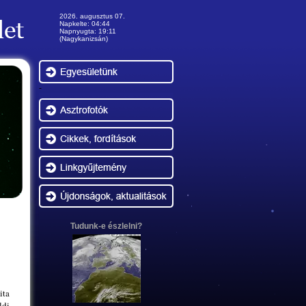
2026. augusztus 07.
Napkelte: 04:44
Napnyugta: 19:11
(Nagykanizsán)
-
Tudunk-e észlelni?
ita
ldi