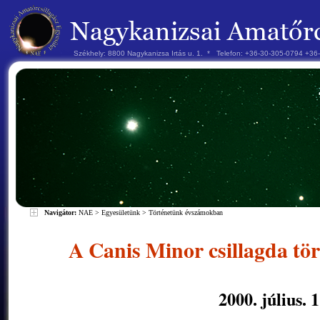
Székhely: 8800 Nagykanizsa Irtás u. 1. * Telefon: +36-30-305-0794 +3
Navigátor:
NAE
>
Egyesületünk
>
Történetünk évszámokban
A Canis Minor csillagda tö
2000. július. 1