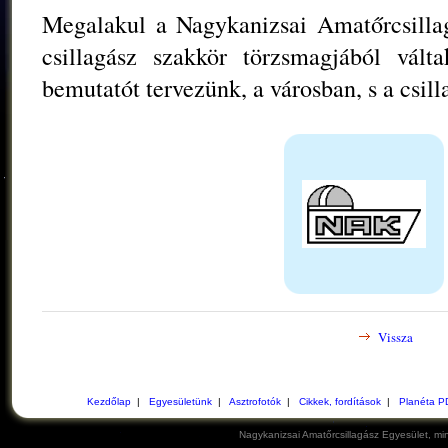
Megalakul a Nagykanizsai Amatőrcsilla
csillagász szakkör törzsmagjából vál
bemutatót tervezünk, a városban, s a csil
Vissza
Kezdőlap
|
Egyesületünk
|
Asztrofotók
|
Cikkek, fordítások
|
Planéta P
Nagykanizsai Amatőrcsillagász Egyesület, min