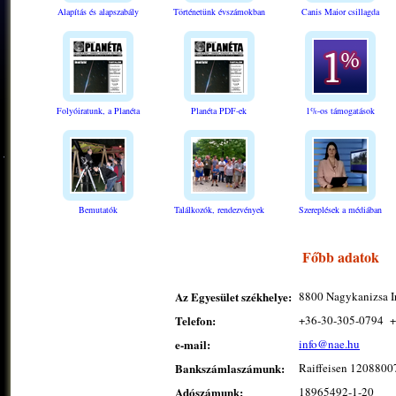
Alapítás és alapszabály
Történetünk évszámokban
Canis Maior csillagda
Folyóiratunk, a Planéta
Planéta PDF-ek
1%-os támogatások
Bemutatók
Találkozók, rendezvények
Szereplések a médiában
Főbb adatok
Az Egyesület székhelye:
8800 Nagykanizsa Irt
Telefon:
+36-30-305-0794 +
e-mail:
info@nae.hu
Bankszámlaszámunk:
Raiffeisen 120880
Adószámunk:
18965492-1-20