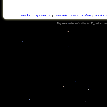
Kezdőlap
|
Egyesületünk
|
Asztrofotók
|
Cikkek, fordítások
|
Planéta P
Nagykanizsai Amatőrcsillagász Egyesület, min