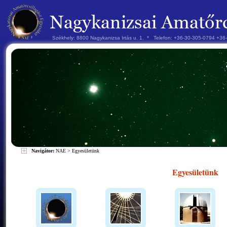
Székhely: 8800 Nagykanizsa Irtás u. 1. * Telefon: +36-30-305-0794 +3
Navigátor:
NAE
>
Egyesületünk
Egyesületünk