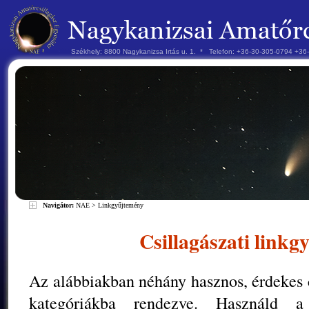
Székhely: 8800 Nagykanizsa Irtás u. 1. * Telefon: +36-30-305-0794 +3
Navigátor:
NAE
>
Linkgyűjtemény
Csillagászati link
Az alábbiakban néhány hasznos, érdekes cs
kategóriákba rendezve. Használd 