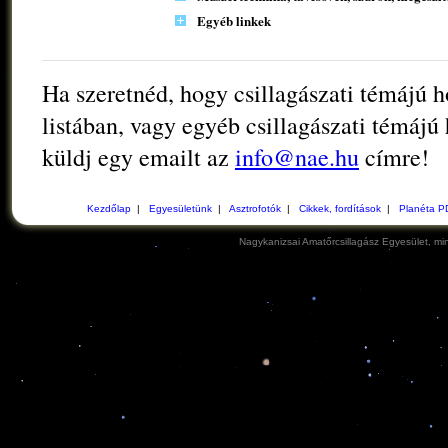
Egyéb linkek
Ha szeretnéd, hogy csillagászati témájú 
listában, vagy egyéb csillagászati témájú 
küldj egy emailt az
info@nae.hu
címre!
Kezdőlap
|
Egyesületünk
|
Asztrofotók
|
Cikkek, fordítások
|
Planéta P
Nagykanizsai Amatőrcsillagász Egyesület, min