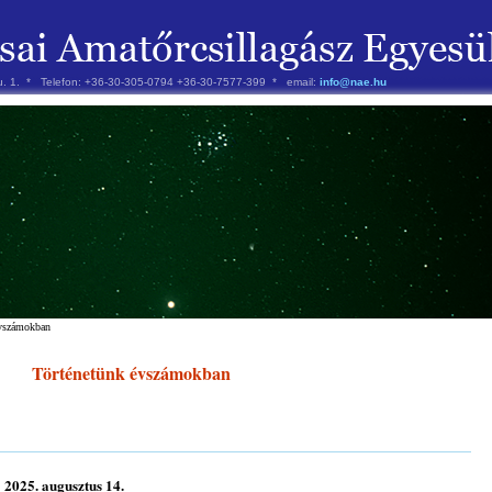
 u. 1. * Telefon: +36-30-305-0794 +36-30-7577-399 * email:
info@nae.hu
évszámokban
Történetünk évszámokban
2025. augusztus 14.