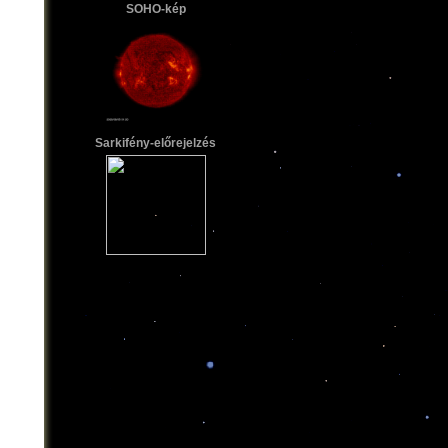
SOHO-kép
Sarkifény-előrejelzés