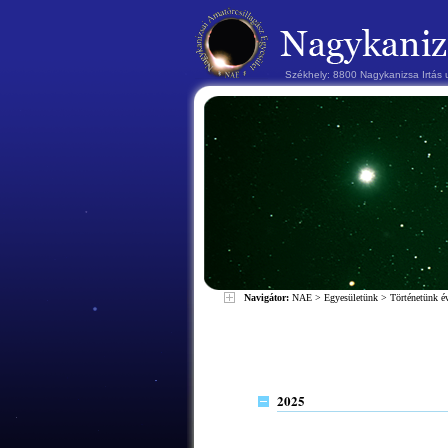
Székhely: 8800 Nagykanizsa Irtás
Navigátor:
NAE
>
Egyesületünk
>
Történetünk 
2025