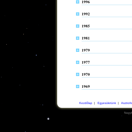
1996
1992
1985
1981
1979
1977
1970
1969
Kezdőlap
|
Egyesületünk
|
Asztrof
Nagyk