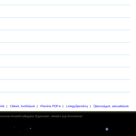
otók
|
Cikkek, fordítások
|
Planéta PDF-k
|
Linkgyűjtemény
|
Újdonságok, aktualitások
anizsai Amatőrcsillagász Egyesület, minden jog fenntartva!