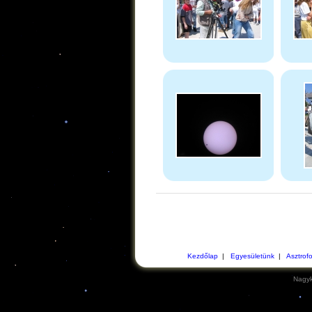
Kezdőlap
|
Egyesületünk
|
Asztrof
Nagyk