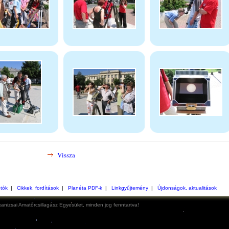
Vissza
otók
|
Cikkek, fordítások
|
Planéta PDF-k
|
Linkgyűjtemény
|
Újdonságok, aktualitások
anizsai Amatőrcsillagász Egyesület, minden jog fenntartva!