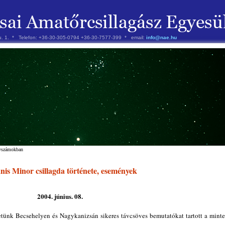
 u. 1. * Telefon: +36-30-305-0794 +36-30-7577-399 * email:
info@nae.hu
évszámokban
is Minor csillagda története, események
2004. június. 08.
tünk Becsehelyen és Nagykanizsán sikeres távcsöves bemutatókat tartott a mint