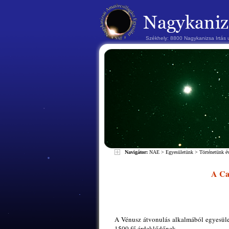
Székhely: 8800 Nagykanizsa Irtás
Navigátor:
NAE
>
Egyesületünk
>
Történetünk 
A Can
A Vénusz átvonulás alkalmából egyesüle
1500 fő érdeklődőnek.