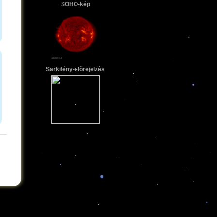
SOHO-kép
Sarkifény-előrejelzés