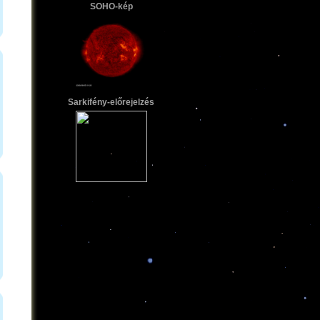
SOHO-kép
Sarkifény-előrejelzés