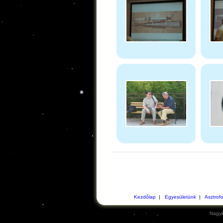
Kezdőlap
|
Egyesületünk
|
Asztrof
Nagyk