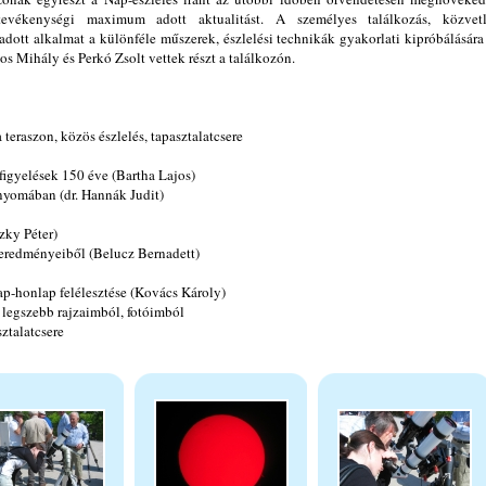
tevékenységi maximum adott aktualitást. A személyes találkozás, közvet
s adott alkalmat a különféle műszerek, észlelési technikák gyakorlati kipróbálására 
s Mihály és Perkó Zsolt vettek részt a találkozón.
 teraszon, közös észlelés, tapasztalatcsere
igyelések 150 éve (Bartha Lajos)
nyomában (dr. Hannák Judit)
zky Péter)
 eredményeiből (Belucz Bernadett)
ap-honlap felélesztése (Kovács Károly)
s legszebb rajzaimból, fotóimból
ztalatcsere