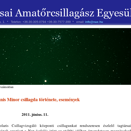
 u. 1. * Telefon: +36-30-305-0794 +36-30-7577-399 * email:
info@nae.hu
évszámokban
is Minor csillagda története, események
2011. június. 11.
aris Csillagvizsgáló központi csillagunkat rendszeresen észlelő tagtársa
ozónak egyrészt a Nap-észlelés iránt az utóbbi időben örvendetesen megnöveked