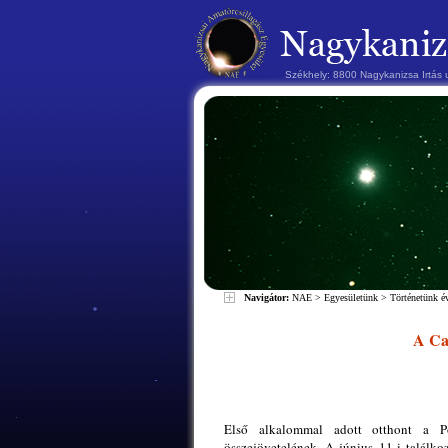
Székhely: 8800 Nagykanizsa Irtás
Navigátor:
NAE
>
Egyesületünk
>
Történetünk 
A Can
Első alkalommal adott otthont a Pol
összejövetelének. A június 11-i találk