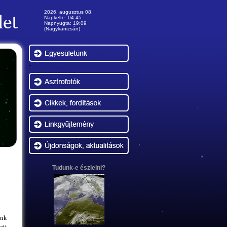
2026. augusztus 08.
Napkelte: 04:45
Napnyugta: 19:09
(Nagykanizsán)
-
Tudunk-e észlelni?
ink
ett