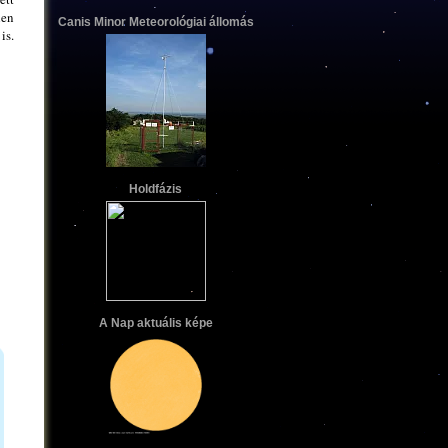
len
Canis Minor Meteorológiai állomás
is.
Holdfázis
A Nap aktuális képe