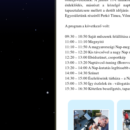
érdeklődés, másrészt a közelgő nap
tapasztalatcsere mellett a derült időjárá
Egyesületünk részéről Perkó Tímea, Vilmo
A program a következő volt:
09:30 – 10:50 Saját műszerek felállítása a
11:00 – 11:10 Megnyitó
11:10 – 11:50 A magyarországi Nap-megf
11:50 – 12:20 Kis távcsővel a nagy Nap 
12:20 – 13:00 Ebédszünet, csoportkép
13:00 – 13:20 Naptávcső-tuning (Borovs
13:20 – 14:00 A Nap-kutatás legfrissebb
14:00 – 14:30 Szünet
14:30 – 15:00 Észleléseink tárháza – a N
15:00 – 15:30 Így észlelek én - válogatá
15:30 – 16:30 Kötetlen beszélgetés, tapas