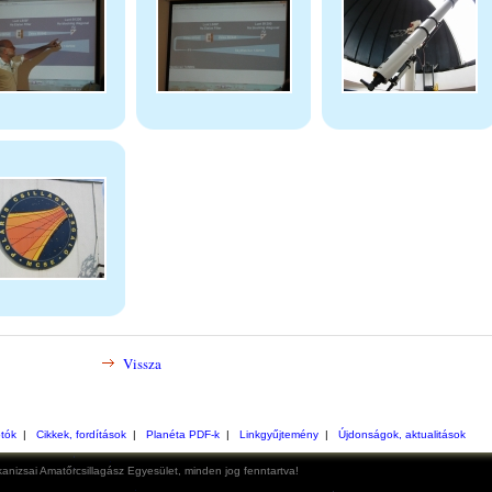
Vissza
otók
|
Cikkek, fordítások
|
Planéta PDF-k
|
Linkgyűjtemény
|
Újdonságok, aktualitások
anizsai Amatőrcsillagász Egyesület, minden jog fenntartva!