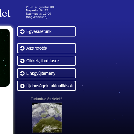
2026. augusztus 08.
Napkelte: 04:45
Napnyugta: 19:09
(Nagykanizsán)
-
Tudunk-e észlelni?