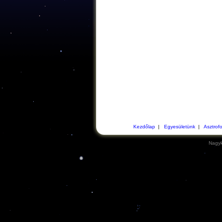
Kezdőlap
|
Egyesületünk
|
Asztrof
Nagyk