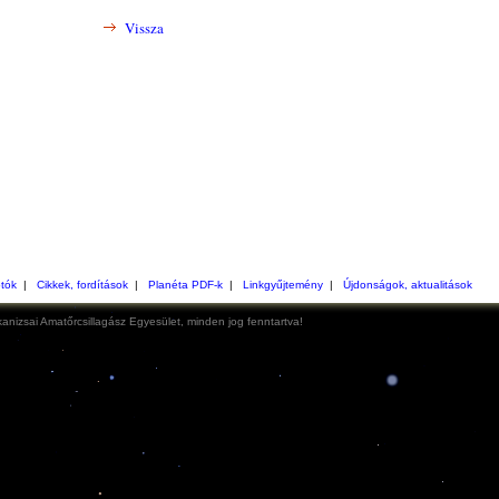
Vissza
otók
|
Cikkek, fordítások
|
Planéta PDF-k
|
Linkgyűjtemény
|
Újdonságok, aktualitások
anizsai Amatőrcsillagász Egyesület, minden jog fenntartva!