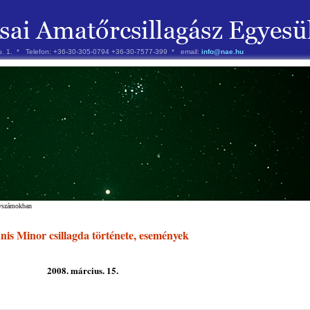
 u. 1. * Telefon: +36-30-305-0794 +36-30-7577-399 * email:
info@nae.hu
évszámokban
is Minor csillagda története, események
2008. március. 15.