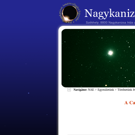
Székhely: 8800 Nagykanizsa Irtás
Navigátor:
NAE
>
Egyesületünk
>
Történetünk 
A Can