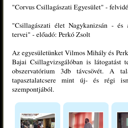
"Corvus Csillagászati Egyesület" - felvid
"Csillagászati élet Nagykanizsán - és 
tervei" - előadó: Perkó Zsolt
Az egyesületünket Vilmos Mihály és Perkó
Bajai Csillagvizsgálóban is látogatást 
obszervatórium 3db távcsövét. A ta
tapasztalatcsere mint új- és régi is
szempontjából.