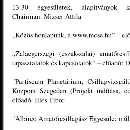
13:30 egyesületek, alapítványok ké
Chairman: Mizser Attila
„Közös honlapunk, a www.mcse.hu” – el
„Zalaegerszegi (észak-zalai) amatőrcsil
tapasztalatok és kapcsolatok” – előadó: 
"Partiscum Planetárium, Csillagvizsg
Központ Szegeden (Projekt indítása, ed
előadó: Illés Tibor
"Albireo Amatőrcsillagász Egyesüle: múlt,