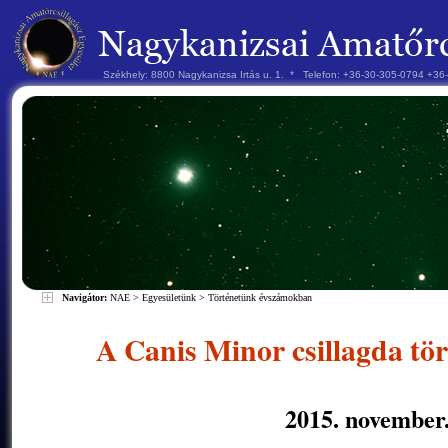
Székhely: 8800 Nagykanizsa Irtás u. 1. * Telefon: +36-30-305-0794 +3
Navigátor:
NAE
>
Egyesületünk
>
Történetünk évszámokban
A Canis Minor csillagda tö
2015. november.