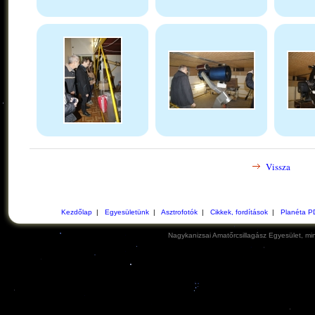
Vissza
Kezdőlap
|
Egyesületünk
|
Asztrofotók
|
Cikkek, fordítások
|
Planéta P
Nagykanizsai Amatőrcsillagász Egyesület, min