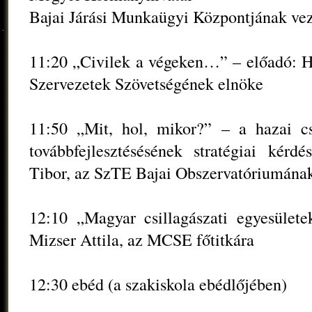
Bajai Járási Munkaügyi Központjának vez
11:20 „Civilek a végeken…” – előadó: Hé
Szervezetek Szövetségének elnöke
11:50 „Mit, hol, mikor?” – a hazai csil
továbbfejlesztésésének stratégiai kér
Tibor, az SzTE Bajai Obszervatóriumának
12:10 „Magyar csillagászati egyesület
Mizser Attila, az MCSE főtitkára
12:30 ebéd (a szakiskola ebédlőjében)