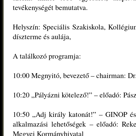
tevékenységét bemutatva.
Helyszín: Speciális Szakiskola, Kollégi
díszterme és aulája,
A találkozó programja:
10:00 Megnyitó, bevezető – chairman: Dr.
10:20 „Pályázni kötelező!” – előadó: Pás
10:50 „Adj király katonát!” – GINOP é
alkalmazási lehetőségek – előadó: Rek
Megyei Kormányhivatal