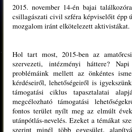
2015. november 14-én bajai találkozóra
csillagászati civil szféra képviselőit épp
mozgalom iránt elkötelezett aktivistákat.
Hol tart most, 2015-ben az amatőrcs
szervezeti, intézményi háttere? Napi 
problémáink mellett az önkéntes ismer
kérdéseiről, lehetőségeiről is igyekszü
támogatási ciklus tapasztalatai alap
megcélozható támogatási lehetőségekr
fontos terület nyílt meg az elmúlt éve
utánpótlás-nevelés. Ezeket a témákat sze
szerint minél több egyesület, alapítv