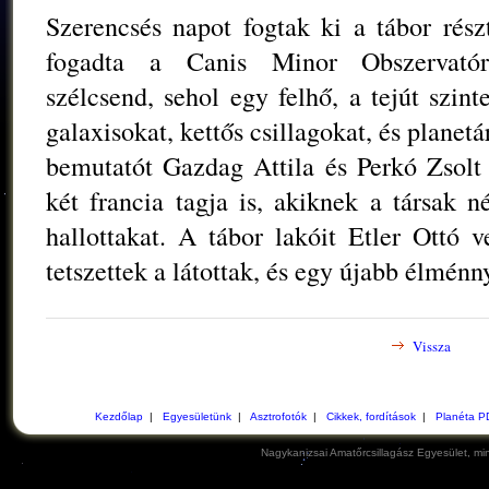
Szerencsés napot fogtak ki a tábor rész
fogadta a Canis Minor Obszervatóri
szélcsend, sehol egy felhő, a tejút szin
galaxisokat, kettős csillagokat, és planet
bemutatót Gazdag Attila és Perkó Zsolt 
két francia tagja is, akiknek a társak 
hallottakat. A tábor lakóit Etler Ottó 
tetszettek a látottak, és egy újabb élmén
Vissza
Kezdőlap
|
Egyesületünk
|
Asztrofotók
|
Cikkek, fordítások
|
Planéta P
Nagykanizsai Amatőrcsillagász Egyesület, min