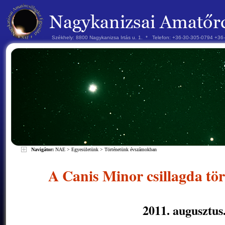
Székhely: 8800 Nagykanizsa Irtás u. 1. * Telefon: +36-30-305-0794 +3
Navigátor:
NAE
>
Egyesületünk
>
Történetünk évszámokban
A Canis Minor csillagda tö
2011. augusztus.