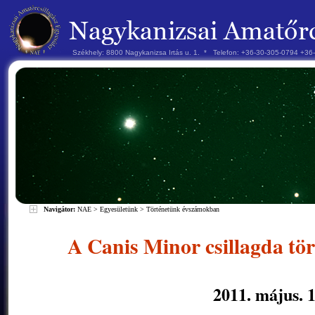
Székhely: 8800 Nagykanizsa Irtás u. 1. * Telefon: +36-30-305-0794 +3
Navigátor:
NAE
>
Egyesületünk
>
Történetünk évszámokban
A Canis Minor csillagda tö
2011. május. 1