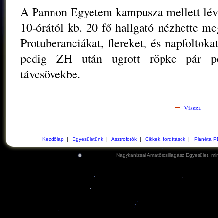
A Pannon Egyetem kampusza mellett lév
10-órától kb. 20 fő hallgató nézhette me
Protuberanciákat, flereket, és napfoltokat
pedig ZH után ugrott röpke pár pe
távcsövekbe.
Vissza
Kezdőlap
|
Egyesületünk
|
Asztrofotók
|
Cikkek, fordítások
|
Planéta P
Nagykanizsai Amatőrcsillagász Egyesület, min