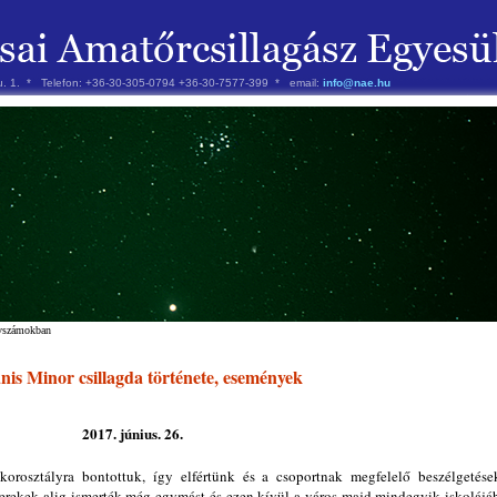
 u. 1. * Telefon: +36-30-305-0794 +36-30-7577-399 * email:
info@nae.hu
évszámokban
is Minor csillagda története, események
2017. június. 26.
orosztályra bontottuk, így elfértünk és a csoportnak megfelelő beszélgetése
erekek alig ismerték még egymást és ezen kívül a város majd mindegyik iskolájá