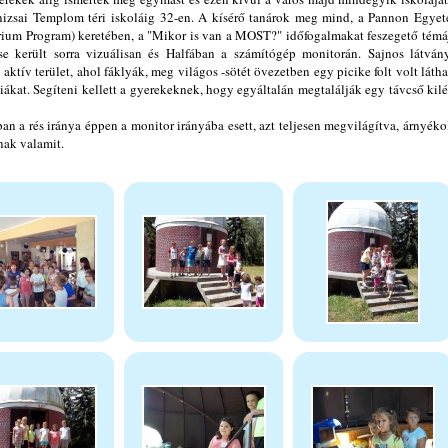
anizsai Templom téri iskoláig 32-en. A kísérő tanárok meg mind, a Pannon Egye
rium Program) keretében, a "Mikor is van a MOST?" időfogalmakat feszegető témá
e került sorra vizuálisan és Halfában a számítógép monitorán. Sajnos látván
aktív terület, ahol fáklyák, meg világos -sötét övezetben egy picike folt volt látha
ákat. Segíteni kellett a gyerekeknek, hogy egyáltalán megtalálják egy távcső kil
n a rés iránya éppen a monitor irányába esett, azt teljesen megvilágítva, árnyéko
nak valamit.