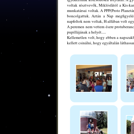
voltak résztvevők, Miklósfától a Kis-k
munkatársai voltak. A PPP(Proto Planetá
boncolgattuk. Aztán a Nap megfigyelés
napfoltok nem voltak, H-alfában volt egy 
A peremen nem vettem észre protuberanci
pupillájának a helyét.....
Kellemetlen volt, hogy ebben a napszakba
kellett csinálni, hogy egyáltalán láthassa