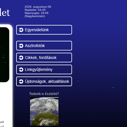
2026. augusztus 08.
Napkelte: 04:45
Napnyugta: 19:09
(Nagykanizsán)
-
Tudunk-e észlelni?
ket
ból