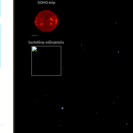
SOHO-kép
Sarkifény-előrejelzés