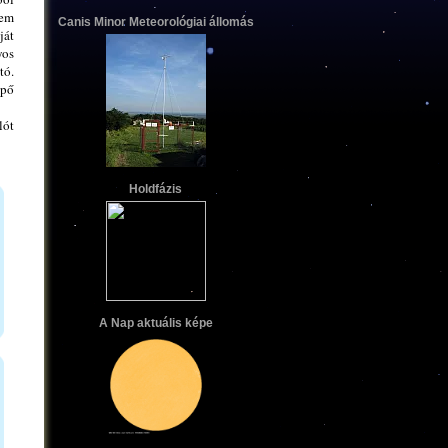
tem
Canis Minor Meteorológiai állomás
ját
yos
tó.
épő
lót
Holdfázis
A Nap aktuális képe