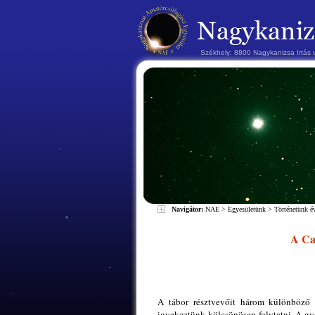
Székhely: 8800 Nagykanizsa Irtás
Navigátor:
NAE
>
Egyesületünk
>
Történetünk 
A Can
A tábor résztvevőit három különböző k
igyekeztünk kölcsönösen folytatni. A gy