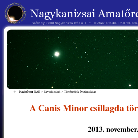
Székhely: 8800 Nagykanizsa Irtás u. 1. * Telefon: +36-30-305-0794 +3
Navigátor:
NAE
>
Egyesületünk
>
Történetünk évszámokban
A Canis Minor csillagda tö
2013. november.