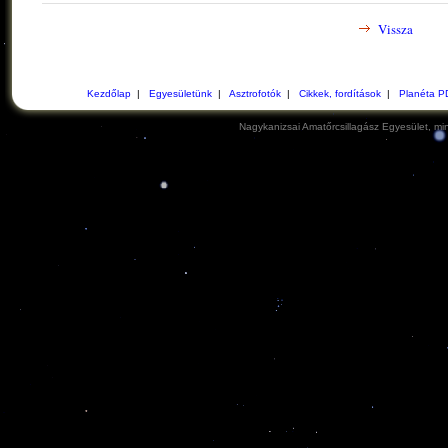
Vissza
Kezdőlap
|
Egyesületünk
|
Asztrofotók
|
Cikkek, fordítások
|
Planéta P
Nagykanizsai Amatőrcsillagász Egyesület, min