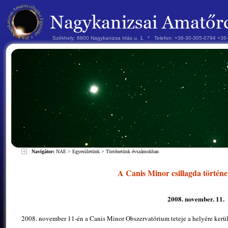
Székhely: 8800 Nagykanizsa Irtás u. 1. * Telefon: +36-30-305-0794 +3
Navigátor:
NAE
>
Egyesületünk
>
Történetünk évszámokban
A Canis Minor csillagda történe
2008. november. 11.
2008. november 11-én a Canis Minor Obszervatórium teteje a helyére kerül