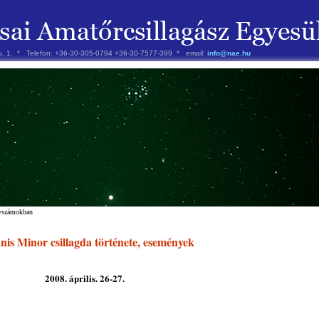
 u. 1. * Telefon: +36-30-305-0794 +36-30-7577-399 * email:
info@nae.hu
évszámokban
is Minor csillagda története, események
2008. április. 26-27.