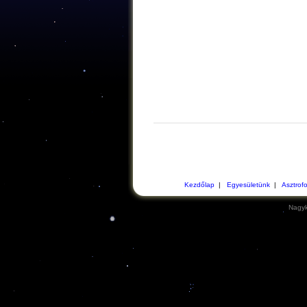
Kezdőlap
|
Egyesületünk
|
Asztrof
Nagyk