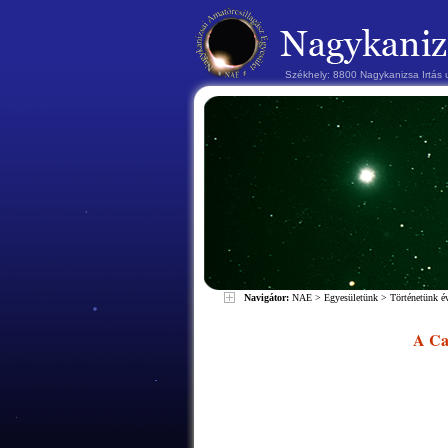
Székhely: 8800 Nagykanizsa Irtás
Navigátor:
NAE
>
Egyesületünk
>
Történetünk 
A Can