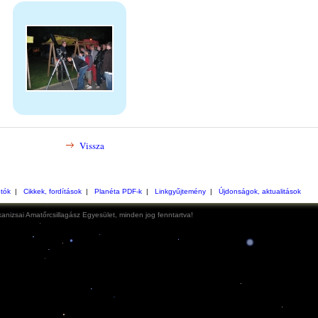
Vissza
otók
|
Cikkek, fordítások
|
Planéta PDF-k
|
Linkgyűjtemény
|
Újdonságok, aktualitások
anizsai Amatőrcsillagász Egyesület, minden jog fenntartva!