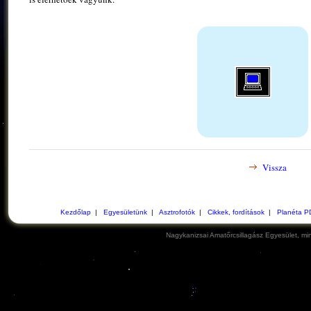
Vissza
Kezdőlap
|
Egyesületünk
|
Asztrofotók
|
Cikkek, fordítások
|
Planéta P
Nagykanizsai Amatőrcsillagász Egyesület, min