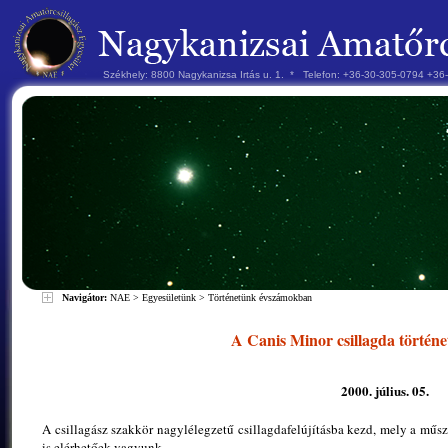
Székhely: 8800 Nagykanizsa Irtás u. 1. * Telefon: +36-30-305-0794 +3
Navigátor:
NAE
>
Egyesületünk
>
Történetünk évszámokban
A Canis Minor csillagda történe
2000. július. 05.
A csillagász szakkör nagylélegzetű csillagdafelújításba kezd, mely a műsze
is elérhetőek vagyunk.