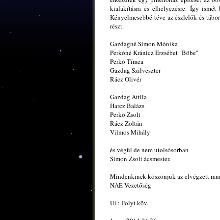
kialakításra és elhelyezésre. Így ismét
Kényelmesebbé téve az észlelők és tábor
részt.
Gazdagné Simon Mónika
Perkóné Kránicz Erzsébet "Böbe"
Perkó Tímea
Gazdag Szilveszter
Rácz Olivér
Gazdag Attila
Harcz Balázs
Perkó Zsolt
Rácz Zoltán
Vilmos Mihály
és végül de nem utolsósorban
Simon Zsolt ácsmester.
Mindenkinek köszönjük az elvégzett mu
NAE Vezetőség
Ui.: Folyt.köv.