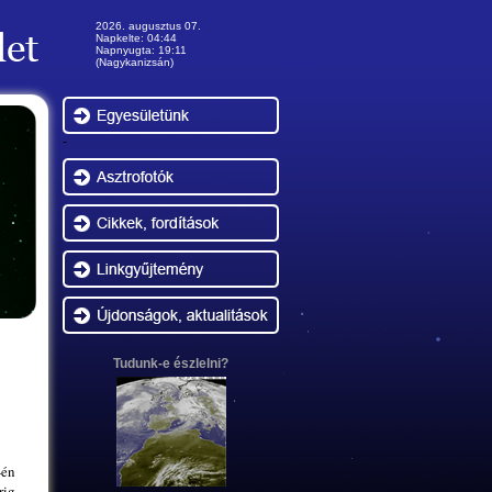
2026. augusztus 07.
Napkelte: 04:44
Napnyugta: 19:11
(Nagykanizsán)
-
Tudunk-e észlelni?
-én
rig