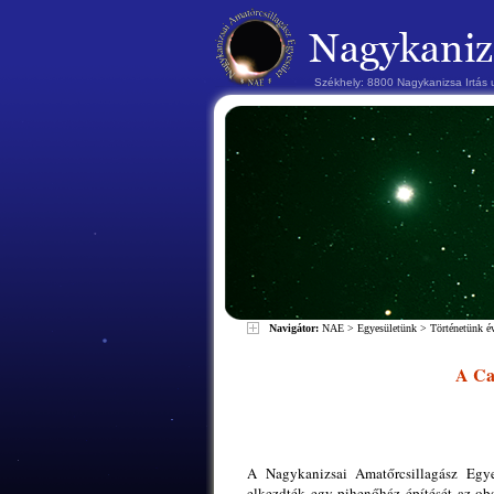
Székhely: 8800 Nagykanizsa Irtás
Navigátor:
NAE
>
Egyesületünk
>
Történetünk 
A Can
A Nagykanizsai Amatőrcsillagász Egyes
elkezdték egy pihenőház építését az ob