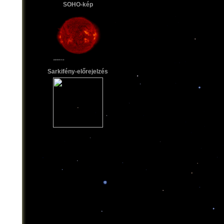
SOHO-kép
Sarkifény-előrejelzés