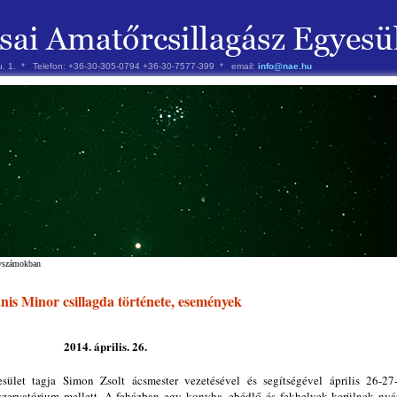
 u. 1. * Telefon: +36-30-305-0794 +36-30-7577-399 * email:
info@nae.hu
évszámokban
is Minor csillagda története, események
2014. április. 26.
ület tagja Simon Zsolt ácsmester vezetésével és segítségével április 26-27
szervatórium mellett. A faházban egy konyha, ebédlő és fekhelyek kerülnek nyá