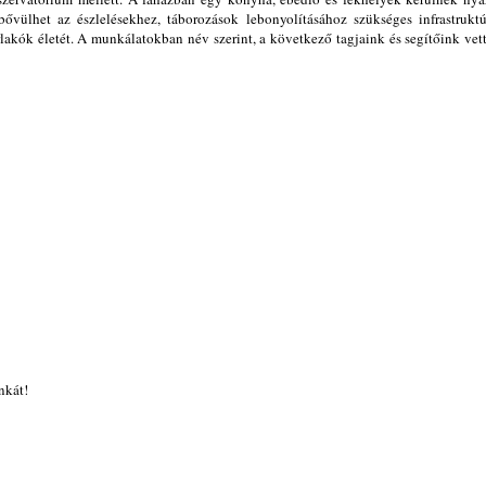
 bővülhet az észlelésekhez, táborozások lebonyolításához szükséges infrastruktú
lakók életét. A munkálatokban név szerint, a következő tagjaink és segítőink vet
nkát!