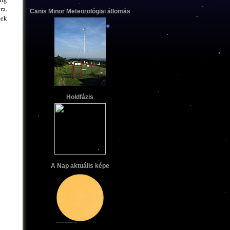
ra.
Canis Minor Meteorológiai állomás
tek
Holdfázis
A Nap aktuális képe