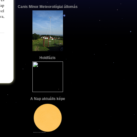
Nap
Canis Minor Meteorológiai állomás
vel
va,
Holdfázis
A Nap aktuális képe