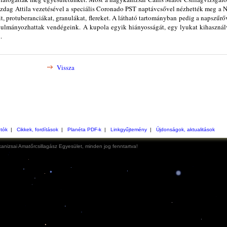
zdag Attila vezetésével a speciális Coronado PST naptávcsővel nézhették meg a 
t, protuberanciákat, granulákat, flereket. A látható tartományban pedig a napszűrő
tanulmányozhattak vendégeink. A kupola egyik hiányosságát, egy lyukat kihasznál
.
Vissza
otók
|
Cikkek, fordítások
|
Planéta PDF-k
|
Linkgyűjtemény
|
Újdonságok, aktualitások
anizsai Amatőrcsillagász Egyesület, minden jog fenntartva!