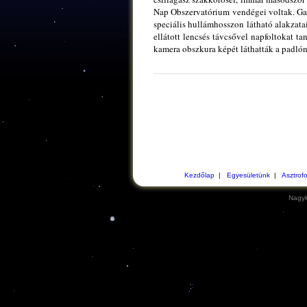
Nap Obszervatórium vendégei voltak. Ga
speciális hullámhosszon látható alakzatai
ellátott lencsés távcsővel napfoltokat 
kamera obszkura képét láthatták a padlón
Kezdőlap
|
Egyesületünk
|
Asztrof
Nagyk