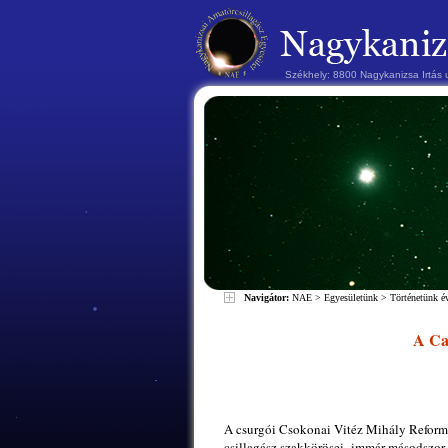
Székhely: 8800 Nagykanizsa Irtás
Navigátor:
NAE
>
Egyesületünk
>
Történetünk 
A Can
A csurgói Csokonai Vitéz Mihály Reform
csillagász szakkörösei, immár másodszor