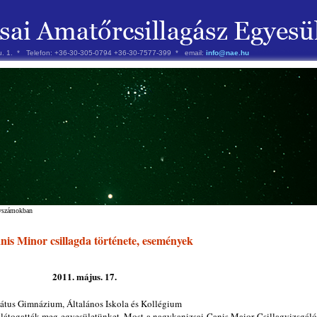
 u. 1. * Telefon: +36-30-305-0794 +36-30-7577-399 * email:
info@nae.hu
évszámokban
is Minor csillagda története, események
2011. május. 17.
átus Gimnázium, Általános Iskola és Kollégium
 látogatták meg egyesületünket. Most a nagykanizsai Canis Maior Csillagvizsgáló