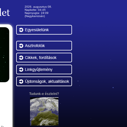
2026. augusztus 08.
Napkelte: 04:45
Napnyugta: 19:09
(Nagykanizsán)
-
Tudunk-e észlelni?
 és