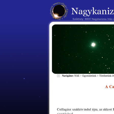
Székhely: 8800 Nagykanizsa Irtás
Navigátor:
NAE
>
Egyesületünk
>
Történetünk 
A Can
Csillagász szakkör indul újra, az akkor
vezetésével