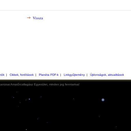
Vissza
otók
|
Cikkek, fordítások
|
Planéta PDF-k
|
Linkgyűjtemény
|
Újdonságok, aktualitások
anizsai Amatőrcsillagász Egyesület, minden jog fenntartva!