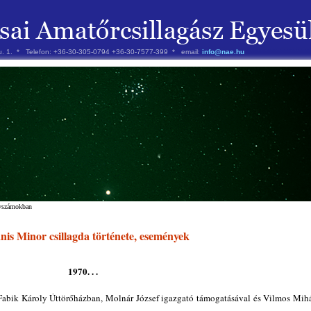
 u. 1. * Telefon: +36-30-305-0794 +36-30-7577-399 * email:
info@nae.hu
évszámokban
is Minor csillagda története, események
1970. . .
i Fabik Károly Úttörőházban, Molnár József igazgató támogatásával és Vilmos Mih