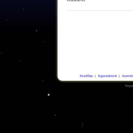
Kezdőlap
|
Egyesületünk
|
Asztrof
Nagyk