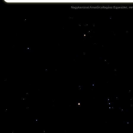
Nagykanizsai Amatőrcsillagász Egyesület, min