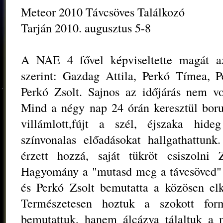
Meteor 2010 Távcsöves Találkozó
Tarján 2010. augusztus 5-8
A NAE 4 fővel képviseltette magát az
szerint: Gazdag Attila, Perkó Tímea, 
Perkó Zsolt. Sajnos az időjárás nem v
Mind a négy nap 24 órán keresztül borult
villámlott,fújt a szél, éjszaka hid
színvonalas előadásokat hallgathattunk.
érzett hozzá, saját tükröt csiszolni 
Hagyomány a "mutasd meg a távcsöved" 
és Perkó Zsolt bemutatta a közösen elk
Természetesen hoztuk a szokott fo
bemutattuk, hanem álcázva tálaltuk a 