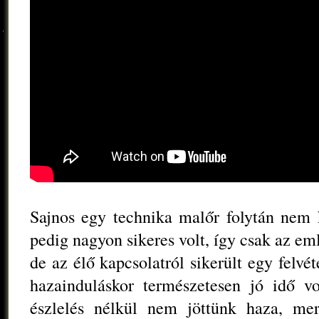
Sajnos egy technika malőr folytán nem k
pedig nagyon sikeres volt, így csak az em
de az élő kapcsolatról sikerült egy felv
hazainduláskor természetesen jó idő v
észlelés nélkül nem jöttünk haza, mer