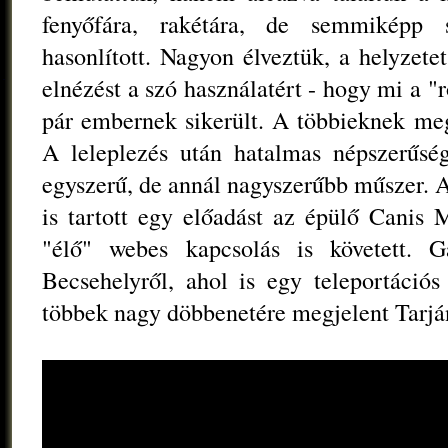
fenyőfára, rakétára, de semmiképp
hasonlított. Nagyon élveztük, a helyzetet
elnézést a szó használatért - hogy mi a "r
pár embernek sikerült. A többieknek meg
A leleplezés után hatalmas népszerűsé
egyszerű, de annál nagyszerűbb műszer. 
is tartott egy előadást az épülő Canis 
"élő" webes kapcsolás is követett. Ga
Becsehelyről, ahol is egy teleportációs 
többek nagy döbbenetére megjelent Tarjá