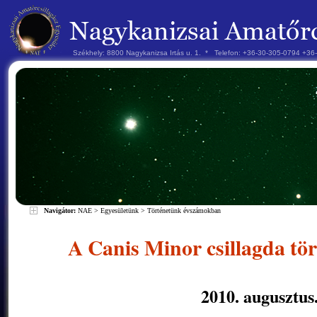
Székhely: 8800 Nagykanizsa Irtás u. 1. * Telefon: +36-30-305-0794 +3
Navigátor:
NAE
>
Egyesületünk
>
Történetünk évszámokban
A Canis Minor csillagda tö
2010. augusztus.