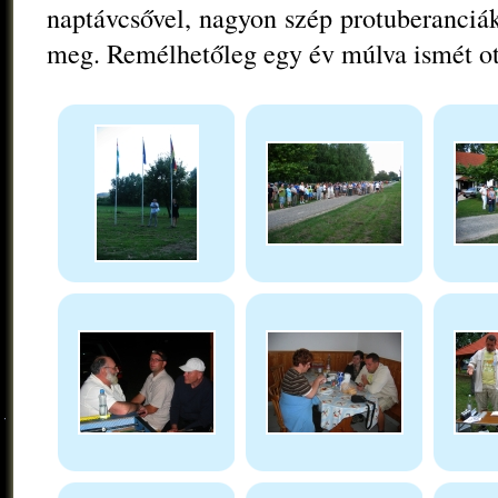
naptávcsővel, nagyon szép protuberanciák
meg. Remélhetőleg egy év múlva ismét ott