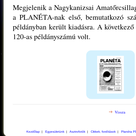
Megjelenik a Nagykanizsai Amatőrcsillag
a PLANÉTA-nak első, bemutatkozó szá
példányban került kiadásra. A következő
120-as példányszámú volt.
Vissza
Kezdőlap
|
Egyesületünk
|
Asztrofotók
|
Cikkek, fordítások
|
Planéta P