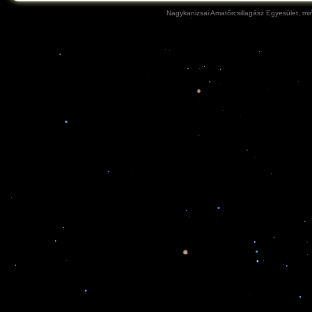
Nagykanizsai Amatőrcsillagász Egyesület, min