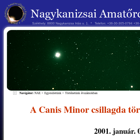
Székhely: 8800 Nagykanizsa Irtás u. 1. * Telefon: +36-30-305-0794 +3
Navigátor:
NAE
>
Egyesületünk
>
Történetünk évszámokban
A Canis Minor csillagda tö
2001. január. 