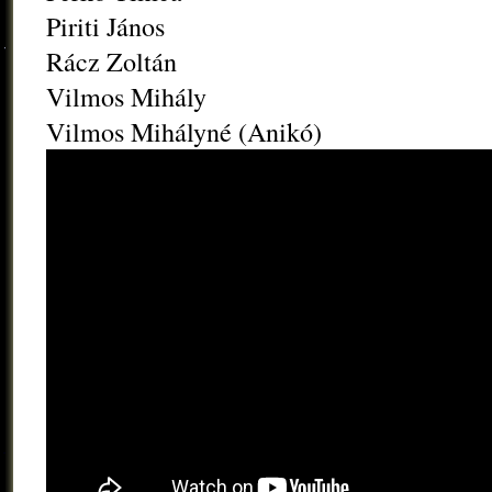
Piriti János
Rácz Zoltán
Vilmos Mihály
Vilmos Mihályné (Anikó)