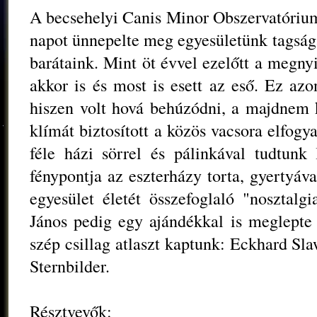
A becsehelyi Canis Minor Obszervatórium i
napot ünnepelte meg egyesületünk tagsága
barátaink. Mint öt évvel ezelőtt a megny
akkor is és most is esett az eső. Ez az
hiszen volt hová behúzódni, a majdnem
klímát biztosított a közös vacsora elfog
féle házi sörrel és pálinkával tudtunk 
fénypontja az eszterházy torta, gyertyáva
egyesület életét összefoglaló "nosztalgi
János pedig egy ajándékkal is meglepte
szép csillag atlaszt kaptunk: Eckhard Sl
Sternbilder.
Résztvevők: