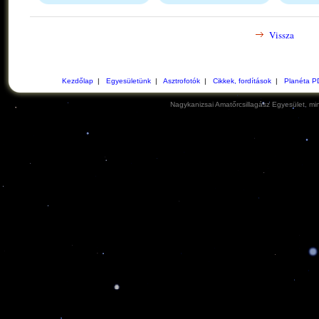
Vissza
Kezdőlap
|
Egyesületünk
|
Asztrofotók
|
Cikkek, fordítások
|
Planéta P
Nagykanizsai Amatőrcsillagász Egyesület, min