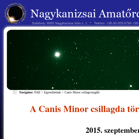
Székhely: 8800 Nagykanizsa Irtás u. 1. * Telefon: +36-30-305-0794 +3
Navigátor:
NAE
>
Egyesületünk
>
Canis Minor csillagvizsgáló
A Canis Minor csillagda tö
2015. szeptember