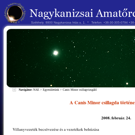
Székhely: 8800 Nagykanizsa Irtás u. 1. * Telefon: +36-30-305-0794 +3
Navigátor:
NAE
>
Egyesületünk
>
Canis Minor csillagvizsgáló
A Canis Minor csillagda történe
2008. február. 24.
Villanyvezeték becsövezése és a vezetékek behúzása