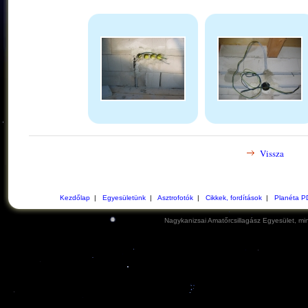
Vissza
Kezdőlap
|
Egyesületünk
|
Asztrofotók
|
Cikkek, fordítások
|
Planéta P
Nagykanizsai Amatőrcsillagász Egyesület, min