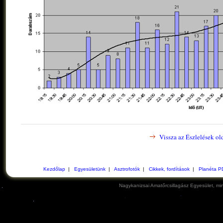
Vissza az Észlelések ol
Kezdőlap
|
Egyesületünk
|
Asztrofotók
|
Cikkek, fordítások
|
Planéta P
Nagykanizsai Amatőrcsillagász Egyesület, min