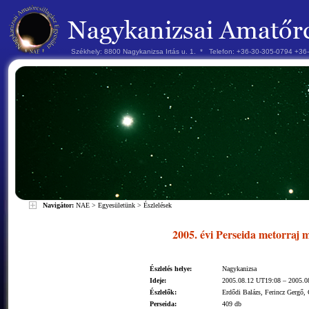
Székhely: 8800 Nagykanizsa Irtás u. 1. * Telefon: +36-30-305-0794 +3
Navigátor:
NAE
>
Egyesületünk
>
Észlelések
2005. évi Perseida metorraj m
Észlelés helye:
Nagykanizsa
Ideje:
2005.08.12 UT19:08 – 2005.0
Észlelők:
Erdődi Balázs, Ferincz Gergő, 
Perseida:
409 db