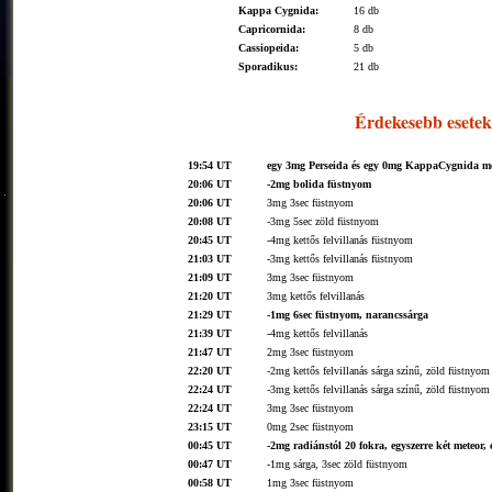
Kappa Cygnida:
16 db
Capricornida:
8 db
Cassiopeida:
5 db
Sporadikus:
21 db
Érdekesebb esetek
19:54 UT
egy 3mg Perseida és egy 0mg KappaCygnida mer
20:06 UT
-2mg bolida füstnyom
20:06 UT
3mg 3sec füstnyom
20:08 UT
-3mg 5sec zöld füstnyom
20:45 UT
-4mg kettős felvillanás füstnyom
21:03 UT
-3mg kettős felvillanás füstnyom
21:09 UT
3mg 3sec füstnyom
21:20 UT
3mg kettős felvillanás
21:29 UT
-1mg 6sec füstnyom, narancssárga
21:39 UT
-4mg kettős felvillanás
21:47 UT
2mg 3sec füstnyom
22:20 UT
-2mg kettős felvillanás sárga színű, zöld füstnyom
22:24 UT
-3mg kettős felvillanás sárga színű, zöld füstnyom
22:24 UT
3mg 3sec füstnyom
23:15 UT
0mg 2sec füstnyom
00:45 UT
-2mg radiánstól 20 fokra, egyszerre két meteor,
00:47 UT
-1mg sárga, 3sec zöld füstnyom
00:58 UT
1mg 3sec füstnyom