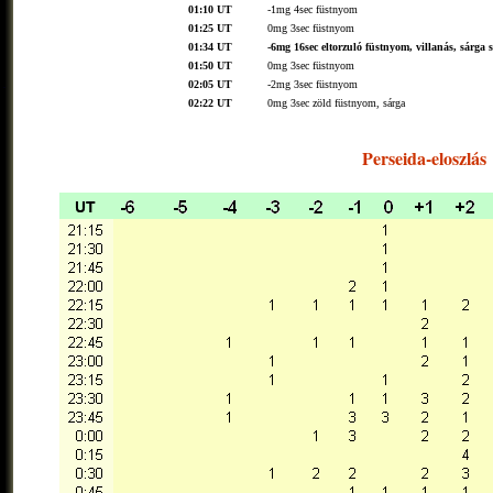
01:10 UT
-1mg 4sec füstnyom
01:25 UT
0mg 3sec füstnyom
01:34 UT
-6mg 16sec eltorzuló füstnyom, villanás, sárga 
01:50 UT
0mg 3sec füstnyom
02:05 UT
-2mg 3sec füstnyom
02:22 UT
0mg 3sec zöld füstnyom, sárga
Perseida-eloszlás