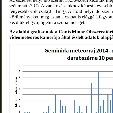
Az észlelést helyi idő szerint 18:30-körül kezdtük meg
szél miatt -7 C). A várakozásainkhoz képest kevesebb
fényesebb volt csak(0 +1mg). A Hold helyi idő szerint 
körülményeket, meg aztán a csapat is eléggé átfagyott
kezdtük el gyűjtögetni a szoba melegét.
Az alábbi grafikonok a Canis Minor Obszervat
videometeoros kamerája által észlelt adatok alapj