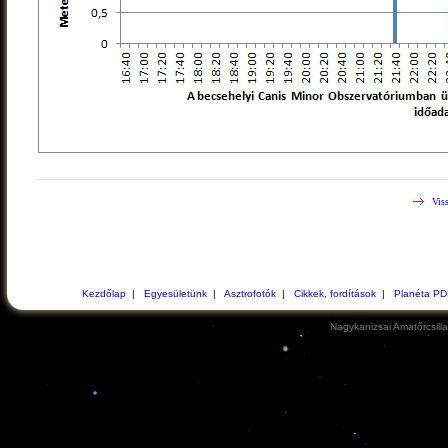
Viss
Kezdőlap
|
Egyesületünk
|
Asztrofotók
|
Cikkek, fordítások
|
Planéta PD
Nagykanizsai Amatőrcsill