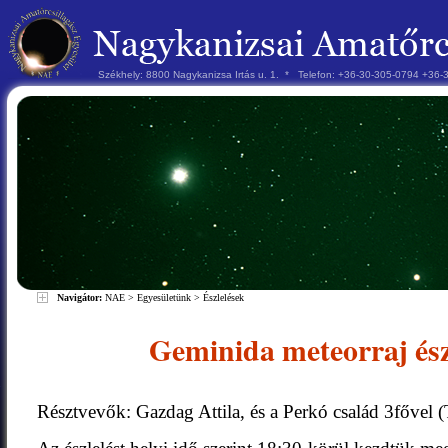
Székhely: 8800 Nagykanizsa Irtás u. 1. * Telefon: +36-30-305-0794 +36
Navigátor:
NAE
>
Egyesületünk
>
Észlelések
Geminida meteorraj ész
Résztvevők: Gazdag Attila, és a Perkó család 3fővel (