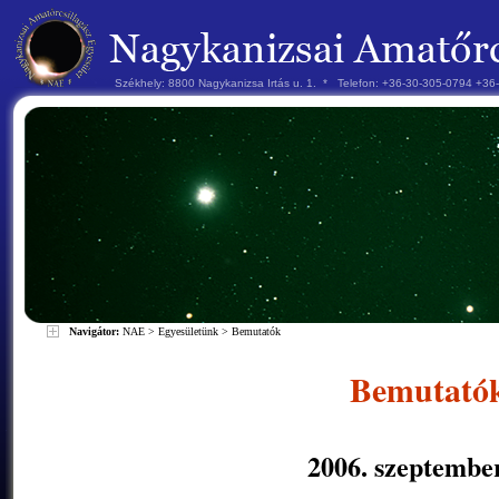
Székhely: 8800 Nagykanizsa Irtás u. 1. * Telefon: +36-30-305-0794 +3
Navigátor:
NAE
>
Egyesületünk
>
Bemutatók
Bemutató
2006. szeptember