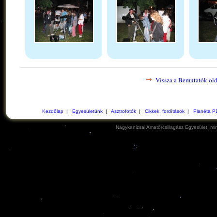
Vissza a Bemutatók old
Kezdőlap
|
Egyesületünk
|
Asztrofotók
|
Cikkek, fordítások
|
Planéta P
Nagykanizsai Amatőrcsillagász Egyesület, min