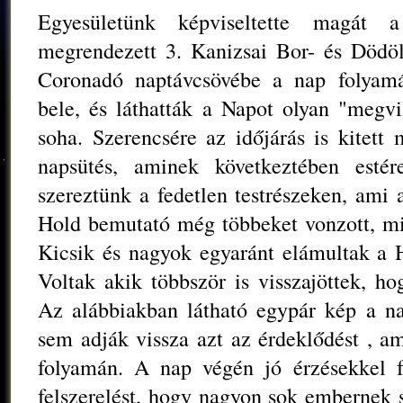
Egyesületünk képviseltette magát 
megrendezett 3. Kanizsai Bor- és Dödöll
Coronadó naptávcsövébe a nap folyamá
bele, és láthatták a Napot olyan "megv
soha. Szerencsére az időjárás is kitett 
napsütés, aminek következtében estér
szereztünk a fedetlen testrészeken, ami 
Hold bemutató még többeket vonzott, mi
Kicsik és nagyok egyaránt elámultak a H
Voltak akik többször is visszajöttek, h
Az alábbiakban látható egypár kép a n
sem adják vissza azt az érdeklődést , a
folyamán. A nap végén jó érzésekkel f
felszerelést, hogy nagyon sok embernek 