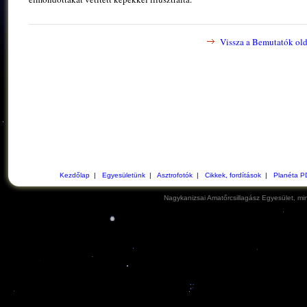
Vissza a Bemutatók old
Kezdőlap
|
Egyesületünk
|
Asztrofotók
|
Cikkek, fordítások
|
Planéta P
Nagykanizsai Amatőrcsillagász Egyesület, min