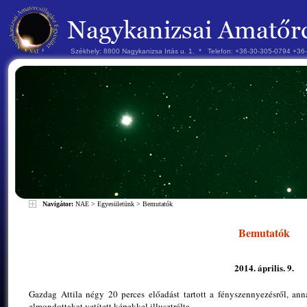
Székhely: 8800 Nagykanizsa Irtás u. 1. * Telefon: +36-30-305-0794 +3
Navigátor:
NAE
>
Egyesületünk
>
Bemutatók
Bemutatók
2014. április. 9.
Gazdag Attila négy 20 perces előadást tartott a fényszennyezésről, ann
elmondottakat vetített képekkel illusztrálta.