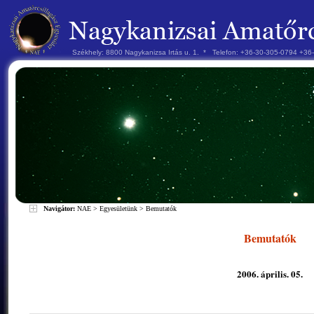
Székhely: 8800 Nagykanizsa Irtás u. 1. * Telefon: +36-30-305-0794 +3
Navigátor:
NAE
>
Egyesületünk
>
Bemutatók
Bemutatók
2006. április. 05.