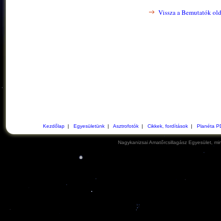
Vissza a Bemutatók old
Kezdőlap
|
Egyesületünk
|
Asztrofotók
|
Cikkek, fordítások
|
Planéta P
Nagykanizsai Amatőrcsillagász Egyesület, min