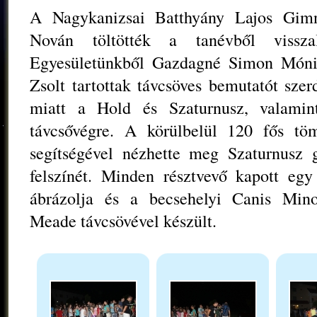
A Nagykanizsai Batthyány Lajos Gimná
Nován töltötték a tanévből vissza
Egyesületünkből Gazdagné Simon Mónik
Zsolt tartottak távcsöves bemutatót sze
miatt a Hold és Szaturnusz, valamint
távcsővégre. A körülbelül 120 fős töm
segítségével nézhette meg Szaturnusz 
felszínét. Minden résztvevő kapott eg
ábrázolja és a becsehelyi Canis Min
Meade távcsövével készült.