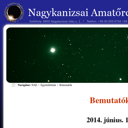
Székhely: 8800 Nagykanizsa Irtás u. 1. * Telefon: +36-30-305-0794 +3
Navigátor:
NAE
>
Egyesületünk
>
Bemutatók
Bemutató
2014. június. 