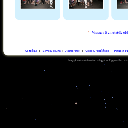
Vissza a Bemutatók old
Kezdőlap
|
Egyesületünk
|
Asztrofotók
|
Cikkek, fordítások
|
Planéta P
Nagykanizsai Amatőrcsillagász Egyesület, min