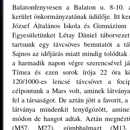
Balatonfenyvesen a Balaton u. 8-10. a
kerület önkormányzatának üdülője. Itt k
József Általános Iskola és Gimnázium ál
Egyesületünket Létay Dániel táborveze
tartsunk egy távcsöves bemutatót a tá
Sajnos az időjárás miatt mindig tolódtak
a harmadik napon végre szerencsével já
Tímea és ezen sorok írója 22 óra kö
120/1000-es lencsé távcsövet a focip
célpontunk a Mars volt, aminek látvány
fel a társaságot. De aztán jött a favorit,
látványa mindenkit lenyűgözött, amin
módon de hangot adtak. Aztán megnéztü
(M57, M27), gömbhalmazt (M13, 