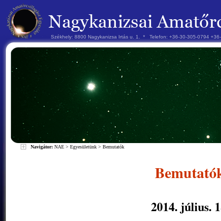
Székhely: 8800 Nagykanizsa Irtás u. 1. * Telefon: +36-30-305-0794 +3
Navigátor:
NAE
>
Egyesületünk
>
Bemutatók
Bemutató
2014. július. 1