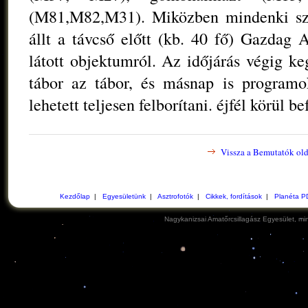
(M81,M82,M31). Miközben mindenki szé
állt a távcső előtt (kb. 40 fő) Gazdag 
látott objektumról. Az időjárás végig ke
tábor az tábor, és másnap is programo
lehetett teljesen felborítani. éjfél körül b
Vissza a Bemutatók old
Kezdőlap
|
Egyesületünk
|
Asztrofotók
|
Cikkek, fordítások
|
Planéta P
Nagykanizsai Amatőrcsillagász Egyesület, min