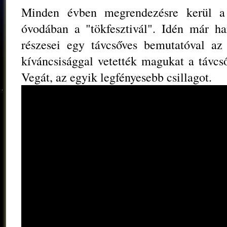
Minden évben megrendezésre kerül a 
óvodában a "tökfesztivál". Idén már h
részesei egy távcsőves bemutatóval a
kíváncsisággal vetették magukat a távc
Vegát, az egyik legfényesebb csillagot.