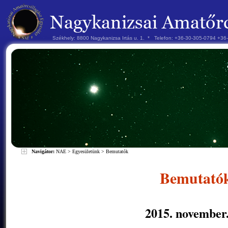
Székhely: 8800 Nagykanizsa Irtás u. 1. * Telefon: +36-30-305-0794 +3
Navigátor:
NAE
>
Egyesületünk
>
Bemutatók
Bemutató
2015. november.