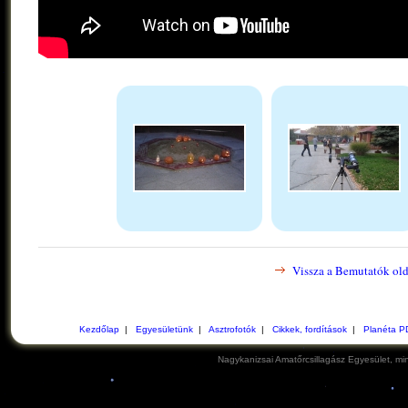
Vissza a Bemutatók old
Kezdőlap
|
Egyesületünk
|
Asztrofotók
|
Cikkek, fordítások
|
Planéta P
Nagykanizsai Amatőrcsillagász Egyesület, min