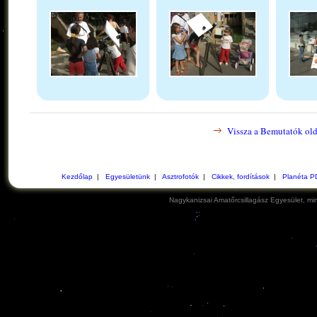
Vissza a Bemutatók old
Kezdőlap
|
Egyesületünk
|
Asztrofotók
|
Cikkek, fordítások
|
Planéta P
Nagykanizsai Amatőrcsillagász Egyesület, min