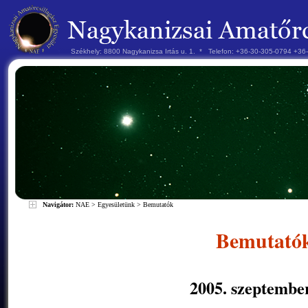
Székhely: 8800 Nagykanizsa Irtás u. 1. * Telefon: +36-30-305-0794 +3
Navigátor:
NAE
>
Egyesületünk
>
Bemutatók
Bemutató
2005. szeptember