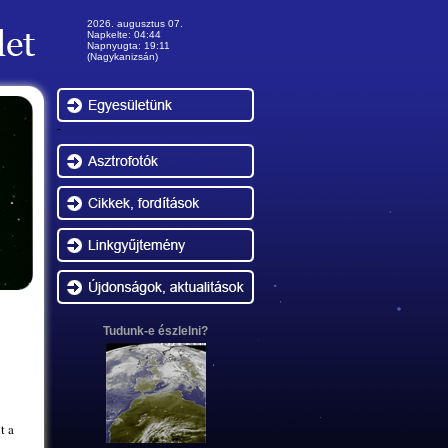
2026. augusztus 07.
Napkelte: 04:44
Napnyugta: 19:11
(Nagykanizsán)
-
Tudunk-e észlelni?
t a