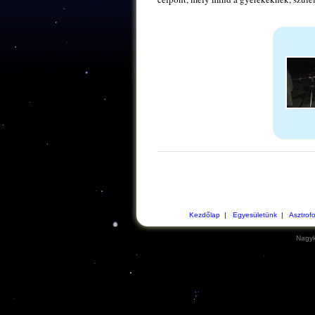
Kezdőlap
|
Egyesületünk
|
Asztrof
Nagyk