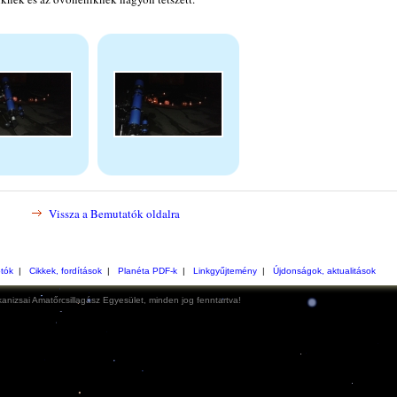
Vissza a Bemutatók oldalra
otók
|
Cikkek, fordítások
|
Planéta PDF-k
|
Linkgyűjtemény
|
Újdonságok, aktualitások
anizsai Amatőrcsillagász Egyesület, minden jog fenntartva!