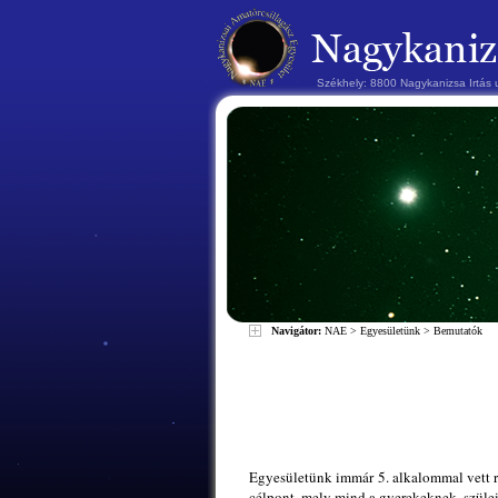
Székhely: 8800 Nagykanizsa Irtás
Navigátor:
NAE
>
Egyesületünk
>
Bemutatók
Egyesületünk immár 5. alkalommal vett r
célpont, mely mind a gyerekeknek, szüle