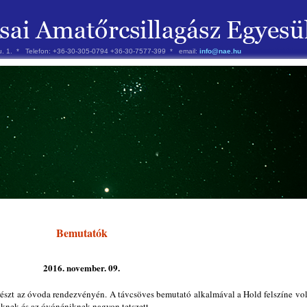
 u. 1. * Telefon: +36-30-305-0794 +36-30-7577-399 * email:
info@nae.hu
Bemutatók
2016. november. 09.
észt az óvoda rendezvényén. A távcsöves bemutató alkalmával a Hold felszíne vol
iknek és az óvónéniknek nagyon tetszett.