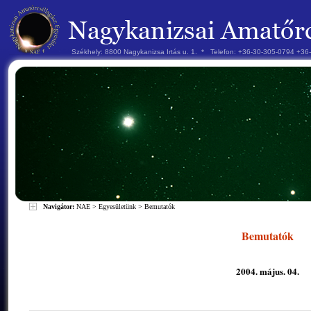
Székhely: 8800 Nagykanizsa Irtás u. 1. * Telefon: +36-30-305-0794 +3
Navigátor:
NAE
>
Egyesületünk
>
Bemutatók
Bemutatók
2004. május. 04.