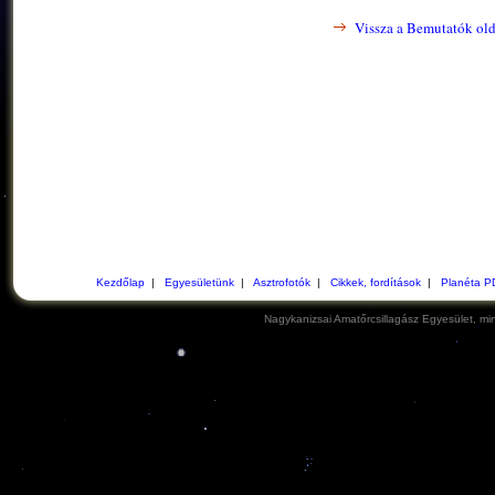
Vissza a Bemutatók old
Kezdőlap
|
Egyesületünk
|
Asztrofotók
|
Cikkek, fordítások
|
Planéta P
Nagykanizsai Amatőrcsillagász Egyesület, min