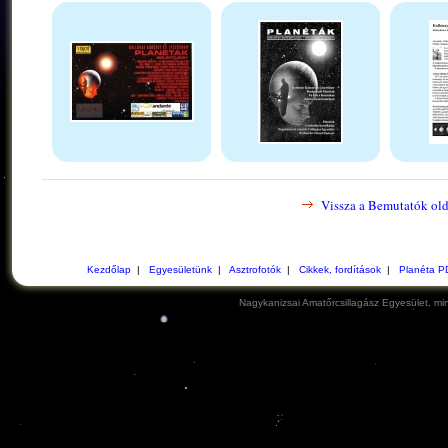
Vissza a Bemutatók old
Kezdőlap
|
Egyesületünk
|
Asztrofotók
|
Cikkek, fordítások
|
Planéta P
Nagykanizsai Amatőrcsillagász Egyesület, min