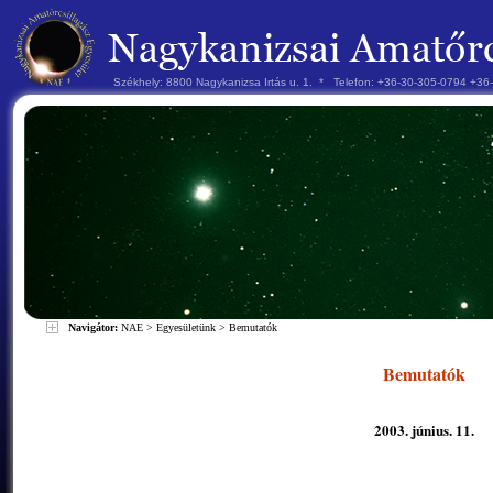
Székhely: 8800 Nagykanizsa Irtás u. 1. * Telefon: +36-30-305-0794 +3
Navigátor:
NAE
>
Egyesületünk
>
Bemutatók
Bemutatók
2003. június. 11.