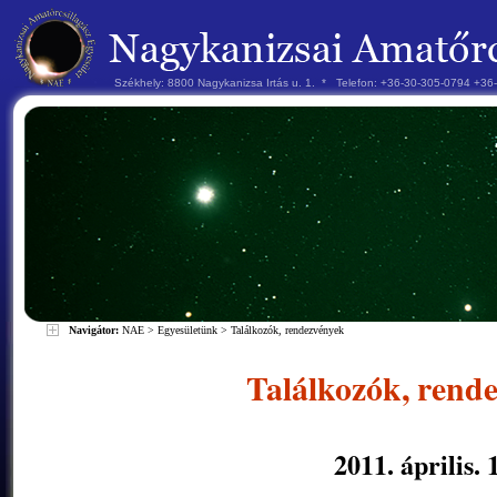
Székhely: 8800 Nagykanizsa Irtás u. 1. * Telefon: +36-30-305-0794 +3
Navigátor:
NAE
>
Egyesületünk
>
Találkozók, rendezvények
Találkozók, rend
2011. április. 