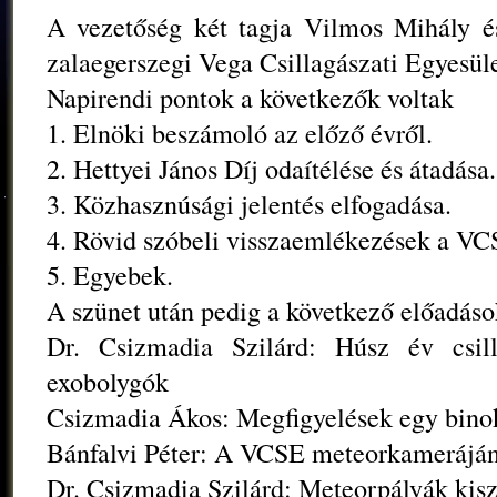
A vezetőség két tagja Vilmos Mihály és
zalaegerszegi Vega Csillagászati Egyesül
Napirendi pontok a következők voltak
1. Elnöki beszámoló az előző évről.
2. Hettyei János Díj odaítélése és átadása.
3. Közhasznúsági jelentés elfogadása.
4. Rövid szóbeli visszaemlékezések a VCS
5. Egyebek.
A szünet után pedig a következő előadáso
Dr. Csizmadia Szilárd: Húsz év csill
exobolygók
Csizmadia Ákos: Megfigyelések egy binok
Bánfalvi Péter: A VCSE meteorkamerájá
Dr. Csizmadia Szilárd: Meteorpályák kis