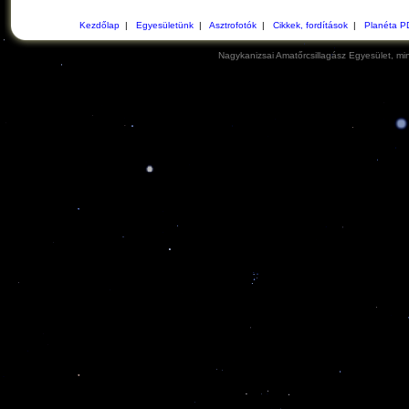
Kezdőlap
|
Egyesületünk
|
Asztrofotók
|
Cikkek, fordítások
|
Planéta P
Nagykanizsai Amatőrcsillagász Egyesület, min