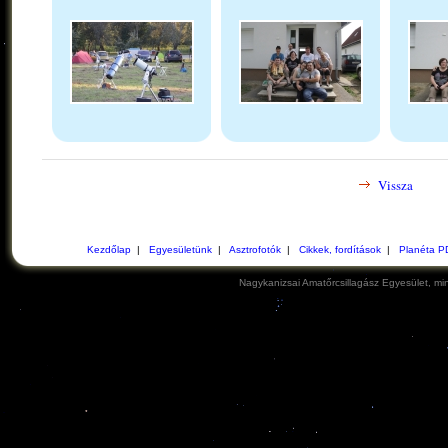
Vissza
Kezdőlap
|
Egyesületünk
|
Asztrofotók
|
Cikkek, fordítások
|
Planéta P
Nagykanizsai Amatőrcsillagász Egyesület, min