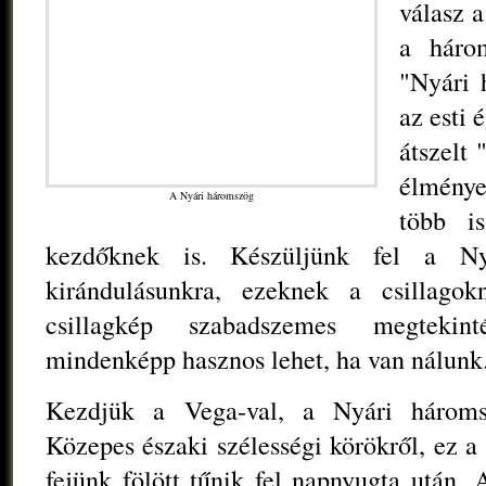
válasz a
a három
"Nyári 
az esti 
átszelt
élmény
A Nyári háromszög
több i
kezdőknek is. Készüljünk fel a Ny
kirándulásunkra, ezeknek a csillago
csillagkép szabadszemes megtekint
mindenképp hasznos lehet, ha van nálunk
Kezdjük a Vega-val, a Nyári háromsz
Közepes északi szélességi körökről, ez a
fejünk fölött tűnik fel napnyugta után.