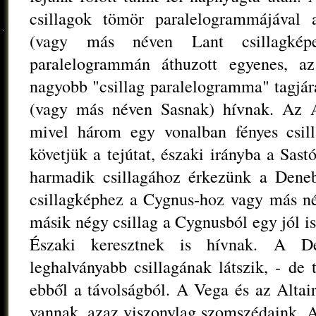
csillagok tömör paralelogrammájával a
(vagy más néven Lant csillagké
paralelogrammán áthuzott egyenes, a
nagyobb "csillag paralelogramma" tagjár
(vagy más néven Sasnak) hívnak. Az Al
mivel három egy vonalban fényes csil
követjük a tejútat, északi irányba a Sas
harmadik csillagához érkezünk a Deneb
csillagképhez a Cygnus-hoz vagy más n
másik négy csillag a Cygnusból egy jól is
Északi keresztnek is hívnak. A 
leghalványabb csillagának látszik, - de 
ebből a távolságból. A Vega és az Altair
vannak, azaz viszonylag szomszédaink. 