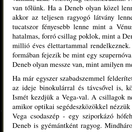
van tőlünk. Ha a Deneb olyan közel lenn
akkor az teljesen ragyogó látvány lenn
tucatszor fényesebb lenne mint a Vénu
hatalmas, forró csillag poklok, mint a Den
millió éves élettartammal rendelkeznek.
formában fejezik be mint egy szupernóva.
Deneb olyan messze van, mint amilyen me
Ha már egyszer szabadszemmel felderítet
az ideje binokulárral és távcsővel is, 
Ismét kezdjük a Vega-val. A csillagok 
amikor optikai segédeszközökkel nézzük 
Vega csodaszép - egy sziporkázó hófeh
Deneb is gyémántként ragyog. Mindháro