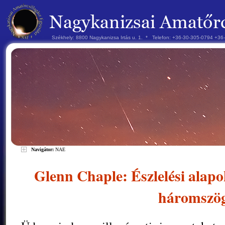
Székhely: 8800 Nagykanizsa Irtás u. 1. * Telefon: +36-30-305-0794 +3
Navigátor:
NAE
Glenn Chaple: Észlelési alapo
háromszö