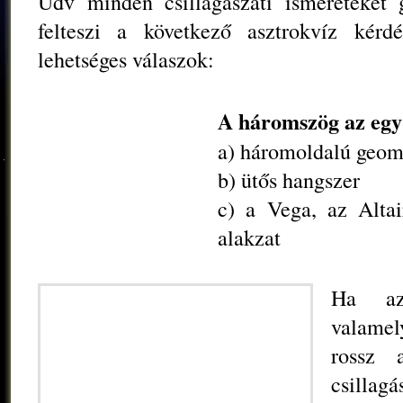
Üdv minden csillagászati ismereteket 
felteszi a következő asztrokvíz ké
lehetséges válaszok:
A háromszög az egy
a) háromoldalú geome
b) ütős hangszer
c) a Vega, az Altai
alakzat
Ha az
valamel
rossz 
csillag