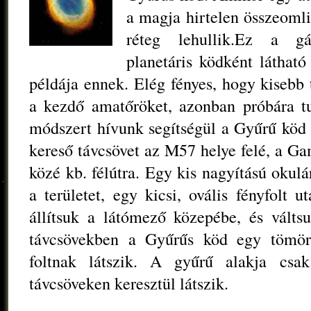
a magja hirtelen összeomli
réteg lehullik.Ez a g
planetáris ködként látha
példája ennek. Elég fényes, hogy kisebb 
a kezdő amatőröket, azonban próbára t
módszert hívunk segítségül a Gyűrű köd 
kereső távcsövet az M57 helye felé, a G
közé kb. félútra. Egy kis nagyítású okulá
a területet, egy kicsi, ovális fényfolt 
állítsuk a látómező közepébe, és válts
távcsövekben a Gyűrűs köd egy tömör,
foltnak látszik. A gyűrű alakja cs
távcsöveken keresztül látszik.