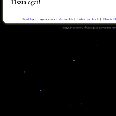
Tiszta eget!
Kezdőlap
|
Egyesületünk
|
Asztrofotók
|
Cikkek, fordítások
|
Planéta P
Nagykanizsai Amatőrcsillagász Egyesület, min