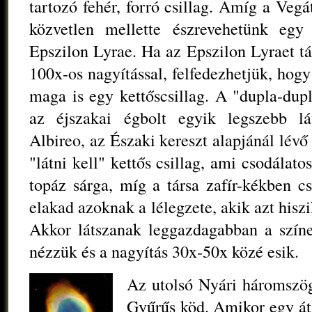
tartozó fehér, forró csillag. Amíg a Veg
közvetlen mellette észrevehetünk egy 
Epszilon Lyrae. Ha az Epszilon Lyraet t
100x-os nagyítással, felfedezhetjük, hog
maga is egy kettőscsillag. A "dupla-dup
az éjszakai égbolt egyik legszebb lá
Albireo, az Északi kereszt alapjánál lévő 
"látni kell" kettős csillag, ami csodálato
topáz sárga, míg a társa zafír-kékben cs
elakad azoknak a lélegzete, akik azt hiszi
Akkor látszanak leggazdagabban a színe
nézzük és a nagyítás 30x-50x közé esik.
Az utolsó Nyári háromszö
Gyűrűs köd. Amikor egy át