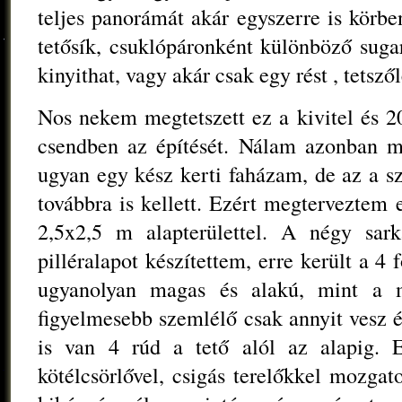
teljes panorámát akár egyszerre is körbe
tetősík, csuklópáronként különböző sugar
kinyithat, vagy akár csak egy rést , tetsző
Nos nekem megtetszett ez a kivitel és 2
csendben az építését. Nálam azonban má
ugyan egy kész kerti faházam, de az a 
továbbra is kellett. Ezért megterveztem 
2,5x2,5 m alapterülettel. A négy sark
pilléralapot készítettem, erre került a 4 
ugyanolyan magas és alakú, mint a m
figyelmesebb szemlélő csak annyit vesz é
is van 4 rúd a tető alól az alapig. E
kötélcsörlővel, csigás terelőkkel mozgat