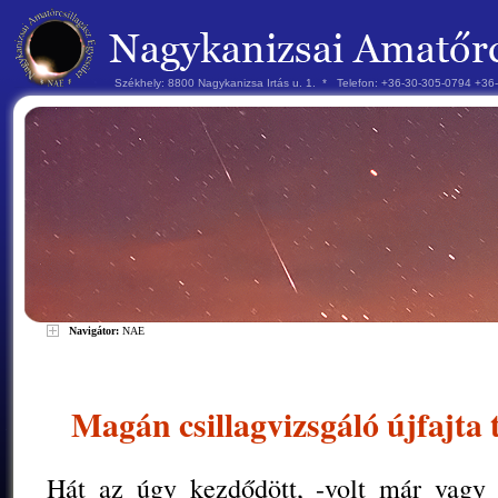
Székhely: 8800 Nagykanizsa Irtás u. 1. * Telefon: +36-30-305-0794 +3
Navigátor:
NAE
Magán csillagvizsgáló újfajta t
Hát az úgy kezdődött, -volt már vagy