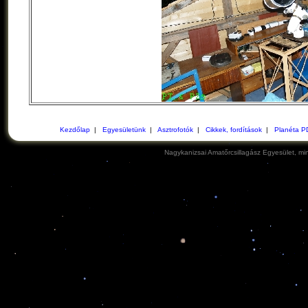
Kezdőlap
|
Egyesületünk
|
Asztrofotók
|
Cikkek, fordítások
|
Planéta P
Nagykanizsai Amatőrcsillagász Egyesület, min