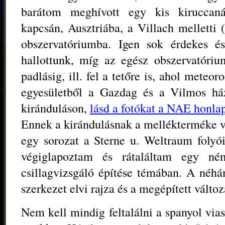
barátom meghívott egy kis kiruccan
kapcsán, Ausztriába, a Villach melletti
obszervatóriumba. Igen sok érdekes és
hallottunk, míg az egész obszervatóri
padlásig, ill. fel a tetőre is, ahol meteo
egyesületből a Gazdag és a Vilmos ház
kiránduláson,
lásd a fotókat a NAE honla
Ennek a kirándulásnak a mellékterméke v
egy sorozat a Sterne u. Weltraum folyóir
végiglapoztam és rátaláltam egy né
csillagvizsgáló építése témában. A néhá
szerkezet elvi rajza és a megépített változa
Nem kell mindig feltalálni a spanyol via