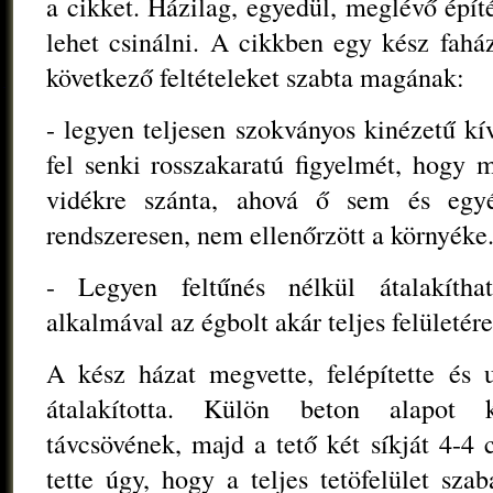
a cikket. Házilag, egyedül, meglévő épí
lehet csinálni. A cikkben egy kész faháza
következő feltételeket szabta magának:
- legyen teljesen szokványos kinézetű kí
fel senki rosszakaratú figyelmét, hogy m
vidékre szánta, ahová ő sem és egy
rendszeresen, nem ellenőrzött a környéke
- Legyen feltűnés nélkül átalakíth
alkalmával az égbolt akár teljes felületére
A kész házat megvette, felépítette és 
átalakította. Külön beton alapot k
távcsövének, majd a tető két síkját 4-4
tette úgy, hogy a teljes tetöfelület sza