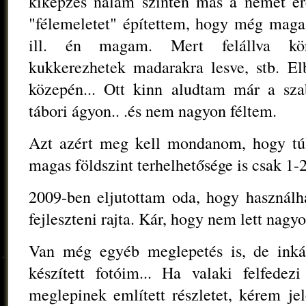
kiképzés nálam szintén más a német er
"félemeletet" építettem, hogy még magas
ill. én magam. Mert felállva kö
kukkerezhetek madarakra lesve, stb. El
közepén... Ott kinn aludtam már a sza
tábori ágyon.. .és nem nagyon féltem.
Azt azért meg kell mondanom, hogy túl
magas földszint terhelhetősége is csak 1-
2009-ben eljutottam oda, hogy használh
fejleszteni rajta. Kár, hogy nem lett nag
Van még egyéb meglepetés is, de inkáb
készített fotóim... Ha valaki felfedez
meglepinek említett részletet, kérem jel