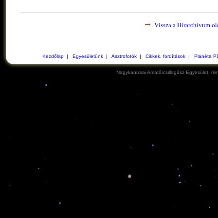
Vissza a Hírarchívum ol
Kezdőlap
|
Egyesületünk
|
Asztrofotók
|
Cikkek, fordítások
|
Planéta P
Nagykanizsai Amatőrcsillagász Egyesület, min