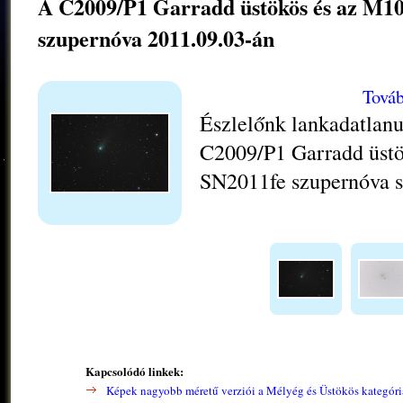
A C2009/P1 Garradd üstökös és az M10
szupernóva 2011.09.03-án
Továb
Észlelőnk lankadatlanu
C2009/P1 Garradd üstö
SN2011fe szupernóva s
Kapcsolódó linkek:
Képek nagyobb méretű verziói a Mélyég és Üstökös kategór