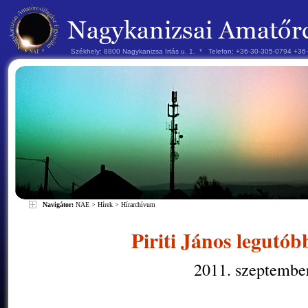
Székhely: 8800 Nagykanizsa Irtás u. 1. * Telefon: +36-30-305-0794 +3
Navigátor:
NAE
>
Hírek
>
Hírarchívum
Piriti János legutóbb
2011. szeptember