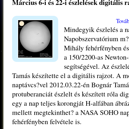
Március 6-i és 22-i észlelések digitális r
Továb
Mindegyik észlelés a 
Napobszervatórium m?s
Mihály fehérfényben és
a 150/2200-as Newton-n
segítségével. Az észle
Tamás készítette el a digitális rajzot. A
naptávcs?vel 2012.03.22-én Bognár Tamá
protuberanciát észlelt és készített róla dig
egy a nap teljes korongját H-alfában ábráz
mellett megtekinthet? a NASA SOHO nap
fehérfényben felvétele is.