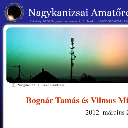
Székhely: 8800 Nagykanizsa Irtás u. 1. * Telefon: +36-30-305-0794 +3
Navigátor:
NAE
>
Hírek
>
Hírarchívum
Bognár Tamás és Vilmos Mih
2012. március 