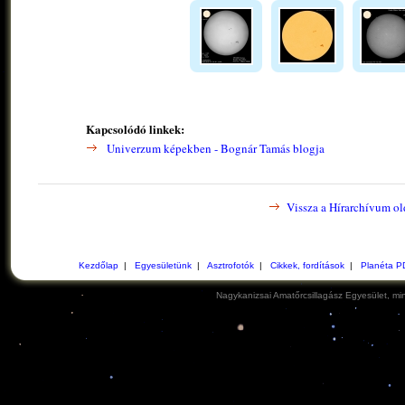
Kapcsolódó linkek:
Univerzum képekben - Bognár Tamás blogja
Vissza a Hírarchívum ol
Kezdőlap
|
Egyesületünk
|
Asztrofotók
|
Cikkek, fordítások
|
Planéta P
Nagykanizsai Amatőrcsillagász Egyesület, min