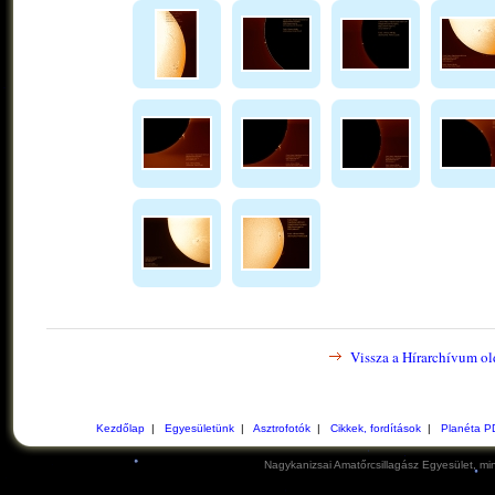
Vissza a Hírarchívum ol
Kezdőlap
|
Egyesületünk
|
Asztrofotók
|
Cikkek, fordítások
|
Planéta P
Nagykanizsai Amatőrcsillagász Egyesület, min