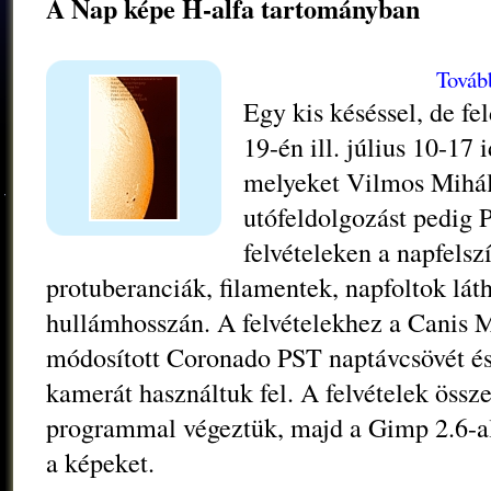
A Nap képe H-alfa tartományban
Továb
Egy kis késéssel, de fe
19-én ill. július 10-17 
melyeket Vilmos Mihály
utófeldolgozást pedig P
felvételeken a napfelsz
protuberanciák, filamentek, napfoltok lát
hullámhosszán. A felvételekhez a Canis 
módosított Coronado PST naptávcsövét é
kamerát használtuk fel. A felvételek össz
programmal végeztük, majd a Gimp 2.6-al
a képeket.