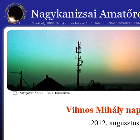
Székhely: 8800 Nagykanizsa Irtás u. 1. * Telefon: +36-30-305-0794 +3
Navigátor:
NAE
>
Hírek
>
Hírarchívum
Vilmos Mihály napf
2012. augusztus