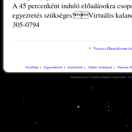
A 45 percenként induló előadásokra csopo
egyeztetés szükséges!Virtuális kaland
305-0794
Vissza a Hírarchívum ol
Kezdőlap
|
Egyesületünk
|
Asztrofotók
|
Cikkek, fordítások
|
Planéta P
Nagykanizsai Amatőrcsillagász Egyesület, min