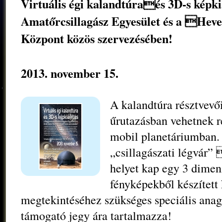
Virtuális égi kalandtúraés 3D-s képki
Amatőrcsillagász Egyesület és a Heve
Központ közös szervezésében!
2013. november 15.
A kalandtúra résztvevői
űrutazásban vehetnek ré
mobil planetáriumban. 
„csillagászati légvár”
helyet kap egy 3 dimen
fényképekből készített 
megtekintéséhez szükséges speciális anag
támogató jegy ára tartalmazza!