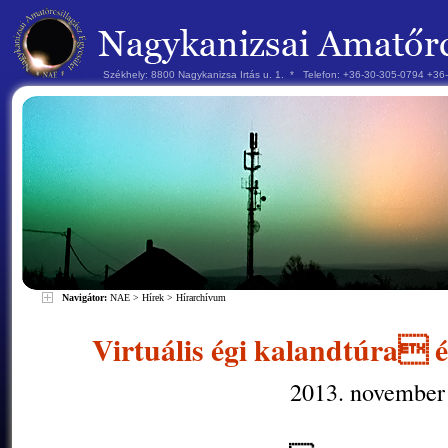
Székhely: 8800 Nagykanizsa Irtás u. 1. * Telefon: +36-30-305-0794 +3
Navigátor:
NAE
>
Hírek
>
Hírarchívum
Virtuális égi kalandtúra é
2013. november