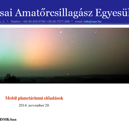
 u. 1. * Telefon: +36-30-305-0794 +36-30-7577-399 * email:
info@nae.hu
Mobil planetáriumi előadások
2014. november 20.
a HSMK-ban