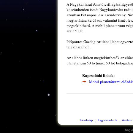
A Nagykanizsai Amatőrcsillagász Egyesüle
köszönhetően ismét Nagykanizsára tudtuk 
azonban két napos lesz a rendezvény. N
megtartására kerül sor, valamint ismét lesz
megtekinthető. A mobil planetárium véges
ára:350 Ft.
Időpontot Gazdag Attilánál lehet egyezte
telefonszámon.
Az alábbi linken megtekinthetők az előa
planetárium 50 fő (max. 60 fő) befogadás
Kapcsolódó linkek:
Mobil planetáriumi előadá
Kezdőlap
|
Egyesületünk
|
Asztrof
Nagyk