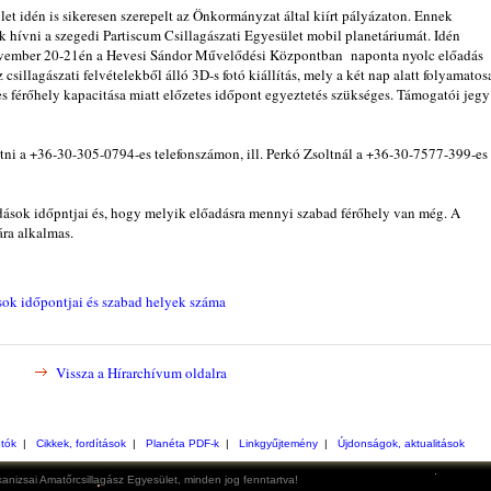
t idén is sikeresen szerepelt az Önkormányzat által kiírt pályázaton. Ennek
hívni a szegedi Partiscum Csillagászati Egyesület mobil planetáriumát. Idén
ovember 20-21én a Hevesi Sándor Művelődési Központban naponta nyolc előadás
 csillagászati felvételekből álló 3D-s fotó kiállítás, mely a két nap alatt folyamatos
 férőhely kapacitása miatt előzetes időpont egyeztetés szükséges. Támogatói jegy
tni a +36-30-305-0794-es telefonszámon, ill. Perkó Zsoltnál a +36-30-7577-399-es
dások időpntjai és, hogy melyik előadásra mennyi szabad férőhely van még. A
ára alkalmas.
sok időpontjai és szabad helyek száma
Vissza a Hírarchívum oldalra
otók
|
Cikkek, fordítások
|
Planéta PDF-k
|
Linkgyűjtemény
|
Újdonságok, aktualitások
anizsai Amatőrcsillagász Egyesület, minden jog fenntartva!