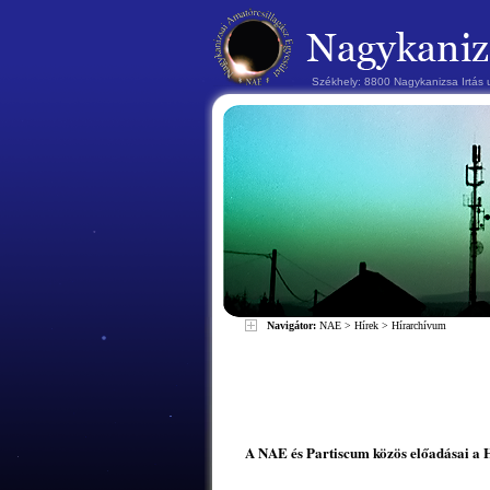
Székhely: 8800 Nagykanizsa Irtás
Navigátor:
NAE
>
Hírek
>
Hírarchívum
A NAE és Partiscum közös előadásai 