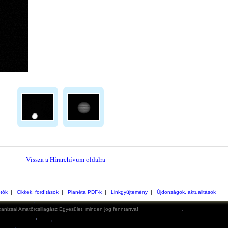
Vissza a Hírarchívum oldalra
otók
|
Cikkek, fordítások
|
Planéta PDF-k
|
Linkgyűjtemény
|
Újdonságok, aktualitások
anizsai Amatőrcsillagász Egyesület, minden jog fenntartva!