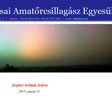
 u. 1. * Telefon: +36-30-305-0794 +36-30-7577-399 * email:
info@nae.hu
Jupiter holdak fedése
2015. január 31.