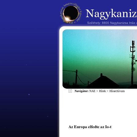
Székhely: 8800 Nagykanizsa Irtás
Navigátor:
NAE
>
Hírek
>
Hírarchívum
Az Europa elfedte az Io-t