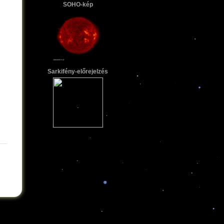
SOHO-kép
Sarkifény-előrejelzés