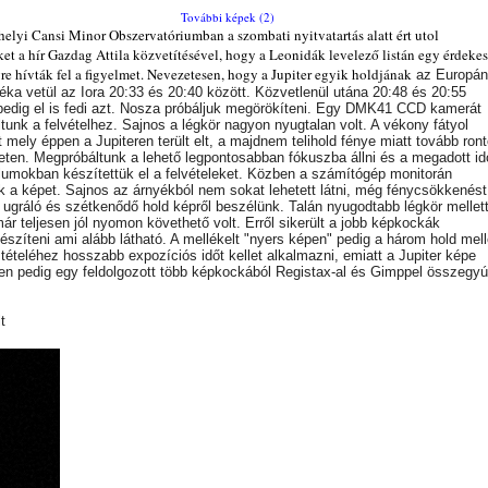
További képek (2)
helyi Cansi Minor Obszervatóriumban a szombati nyitvatartás alatt ért utol
et a hír Gazdag Attila közvetítésével, hogy a Leonidák levelező listán egy érdekes
re hívták fel a figyelmet. Nevezetesen, hogy a Jupiter egyik holdjának
az Europá
éka vetül az Iora
20:33 és 20:40 között. Közvetlenül utána
20:48 és 20:55
pedig el is fedi azt. Nosza próbáljuk megörökíteni. Egy DMK41 CCD kamerát
tunk a felvételhez. Sajnos a légkör nagyon nyugtalan volt. A vékony fátyol
t mely éppen a Jupiteren terült elt, a majdnem telihold fénye miatt tovább ront
eten. Megpróbáltunk a lehető legpontosabban fókuszba állni és a megadott id
llumokban készítettük el a felvételeket. Közben a számítógép monitorán
ük a képet. Sajnos az árnyékból nem sokat lehetett látni, még fénycsökkenést
 ugráló és szétkenődő hold képről beszélünk. Talán nyugodtabb légkör mellet
már teljesen jól nyomon követhető volt. Erről sikerült a jobb képkockák
észíteni ami alább látható. A mellékelt "nyers képen" pedig a három hold mell
á tételéhez hosszabb expozíciós időt kellet alkalmazni, emiatt a Jupiter képe
en pedig egy feldolgozott több képkockából Registax-al és Gimppel összegyú
t