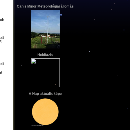
Canis Minor Meteorológiai állomás
nak
ott
ő
t
Holdfázis
ett
rt
A Nap aktuális képe