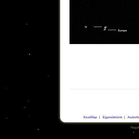
Kezdőlap
|
Egyesületünk
|
Asztrof
Nagyk