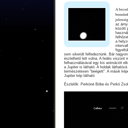
A becse
bennünk
jelenség
az árny
között 
használ
felhőze
a helyz
interva
figyelt
sem sikerült felfedeznünk. Bár nagyon
észlelhető lett volna. A fedés viszont 
felhasználásával egy kis animációt elk
a Jupiter is látható. A holdak láthatóv
természetesen "beégett". A másik kép
Jupiter kép látható
Észlelők: Perkóné Böbe és Perkó Zsol