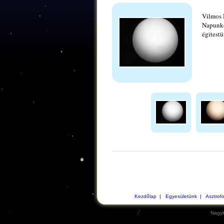
Vilmos 
Napunko
égitestü
Kezdőlap
|
Egyesületünk
|
Asztrof
Nagyk