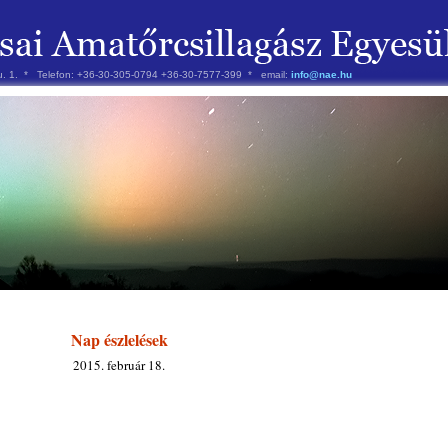
 u. 1. * Telefon: +36-30-305-0794 +36-30-7577-399 * email:
info@nae.hu
Nap észlelések
2015. február 18.