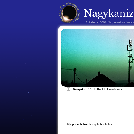
Székhely: 8800 Nagykanizsa Irtás
Navigátor:
NAE
>
Hírek
>
Hírarchívum
Nap észlelőink új felvételei