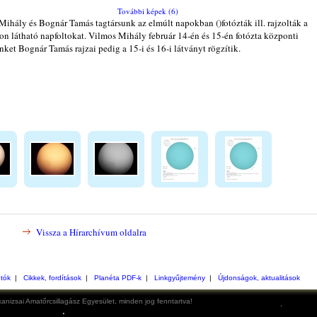
További képek (6)
Mihály és Bognár Tamás tagtársunk az elmúlt napokban ()fotózták ill. rajzolták a
n látható napfoltokat. Vilmos Mihály február 14-én és 15-én fotózta központi
nket Bognár Tamás rajzai pedig a 15-i és 16-i látványt rögzítik.
Vissza a Hírarchívum oldalra
otók
|
Cikkek, fordítások
|
Planéta PDF-k
|
Linkgyűjtemény
|
Újdonságok, aktualitások
anizsai Amatőrcsillagász Egyesület, minden jog fenntartva!