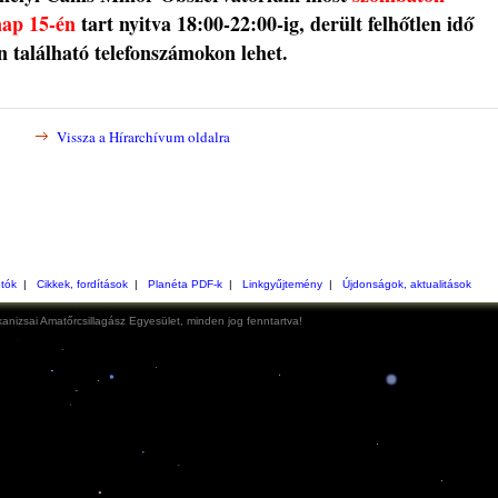
nap 15-én
tart nyitva 18:00-22:00-ig, derült felhőtlen idő
n található telefonszámokon lehet.
Vissza a Hírarchívum oldalra
otók
|
Cikkek, fordítások
|
Planéta PDF-k
|
Linkgyűjtemény
|
Újdonságok, aktualitások
anizsai Amatőrcsillagász Egyesület, minden jog fenntartva!