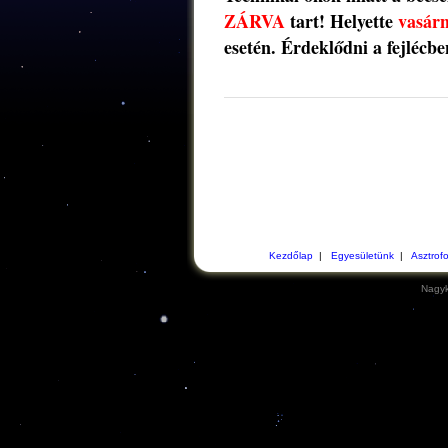
ZÁRVA
tart! Helyette
vasár
esetén. Érdeklődni a fejlécbe
Kezdőlap
|
Egyesületünk
|
Asztrof
Nagyk