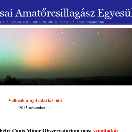
 u. 1. * Telefon: +36-30-305-0794 +36-30-7577-399 * email:
info@nae.hu
Változik a nyitvatartási idő
2015. november 11.
sehelyi Canis Minor Obszervatórium most
szombaton