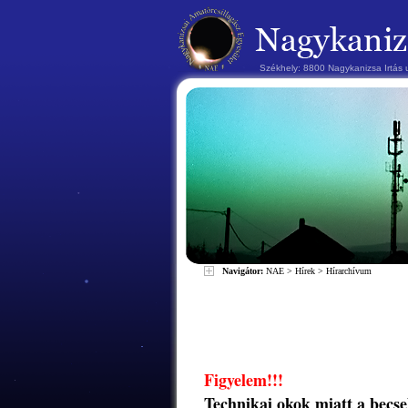
Székhely: 8800 Nagykanizsa Irtás
Navigátor:
NAE
>
Hírek
>
Hírarchívum
Figyelem!!!
Technikai okok miatt a bec