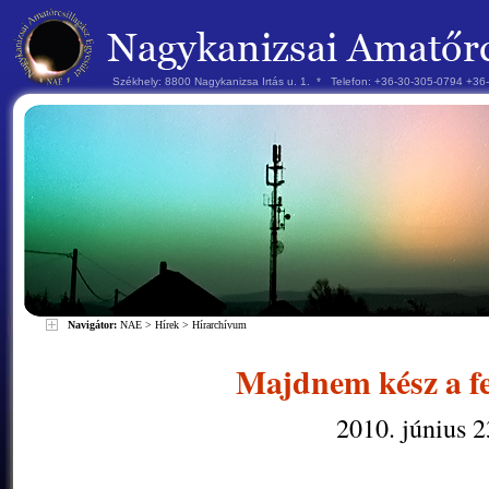
Székhely: 8800 Nagykanizsa Irtás u. 1. * Telefon: +36-30-305-0794 +3
Navigátor:
NAE
>
Hírek
>
Hírarchívum
Majdnem kész a fe
2010. június 2