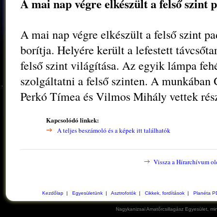
A mai nap végre elkészült a felső szint p
A mai nap végre elkészült a felső szint p
borítja. Helyére került a lefestett távcsőta
felső szint világítása. Az egyik lámpa feh
szolgáltatni a felső szinten. A munkában 
Perkó Tímea és Vilmos Mihály vettek rész
Kapcsolódó linkek:
A teljes beszámoló és a képek itt találhatók
Vissza a Hírarchívum ol
Kezdőlap
|
Egyesületünk
|
Asztrofotók
|
Cikkek, fordítások
|
Planéta P
Nagykanizsai Amatőrcsillagász Egyesület, min